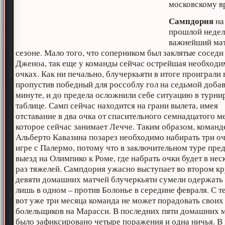
московскому в
Сампдория
на
прошлой недел
важнейший мат
сезоне. Мало того, что соперником был заклятые соседи
Дженоа, так еще у команды сейчас острейшая необходи
очках. Как ни печально, блучеркьяти в итоге проиграли 
пропустив победный для россоблу гол на седьмой доба
минуте, и до предела осложнили себе ситуацию в турни
таблице. Самп сейчас находится на грани вылета, имея
отставание в два очка от спасительного семнадцатого ме
которое сейчас занимает Лечче. Таким образом, команд
Альберто Кавазина позарез необходимо набирать три оч
игре с Палермо, потому что в заключительном туре пре
выезд на Олимпико к Роме, где набрать очки будет в нес
раз тяжелей. Сампдория ужасно выступает во втором кр
девяти домашних матчей блучеркьяти сумели одержать
лишь в одном – против Болонье в середине февраля. С т
вот уже три месяца команда не может порадовать своих
болельщиков на Марасси. В последних пяти домашних 
было зафиксировано четыре поражения и одна ничья. В 