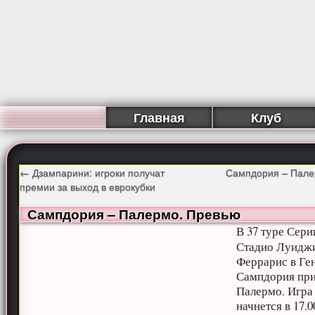
Главная
Клуб
←
Дзампарини: игроки получат
Сампдория – Пале
премии за выход в еврокубки
Сампдория – Палермо. Превью
В 37 туре Сери
Стадио Луидж
Феррарис в Ге
Сампдория пр
Палермо. Игра
начнется в 17.0