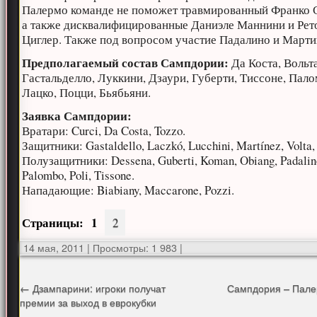
Палермо команде не поможет травмированный Франко 
а также дисквалифицированные Даниэле Маннини и Рет
Циглер. Также под вопросом участие Падалино и Марти
Предполагаемый состав Сампдории:
Да Коста, Вольта
Гастальделло, Луккини, Дзаури, Губерти, Тиссоне, Пало
Лацко, Поцци, Бьябьяни.
Заявка Сампдории:
Вратари: Curci, Da Costa, Tozzo.
Защитники: Gastaldello, Laczkó, Lucchini, Martínez, Volta, 
Полузащитники: Dessena, Guberti, Koman, Obiang, Padalin
Palombo, Poli, Tissone.
Нападающие: Biabiany, Maccarone, Pozzi.
Страницы:
1
2
14 мая, 2011
|
Просмотры: 1 983
|
←
Дзампарини: игроки получат
Сампдория – Пале
премии за выход в еврокубки