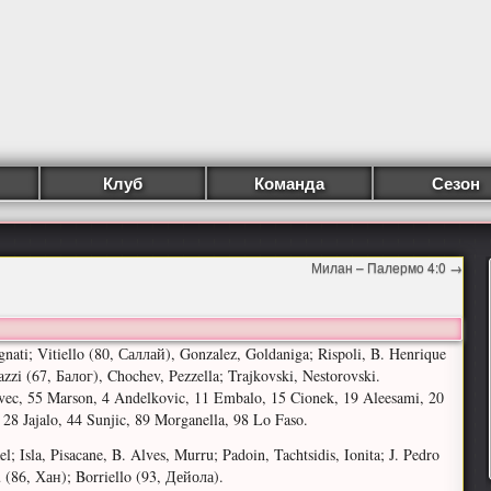
Клуб
Команда
Сезон
Милан – Палермо 4:0
→
ignati; Vitiello (80, Саллай), Gonzalez, Goldaniga; Rispoli, B. Henrique
zzi (67, Балог), Chochev, Pezzella; Trajkovski, Nestorovski.
vec, 55 Marson, 4 Andelkovic, 11 Embalo, 15 Cionek, 19 Aleesami, 20
, 28 Jajalo, 44 Sunjic, 89 Morganella, 98 Lo Faso.
el; Isla, Pisacane, B. Alves, Murru; Padoin, Tachtsidis, Ionita; J. Pedro
 (86, Хан); Borriello (93, Дейола).