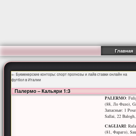
Главная
←
Букмекерские конторы: спорт прогнозы и лайв ставки онлайн на
футбол в Италии
Палермо – Кальяри 1:3
PALERMO
: Ful
(88, Ло Фазо), Ga
Запасные: 1 Posa
Sallai, 22 Balogh
CAGLIARI
: Rafa
(81, Фараго), Sau