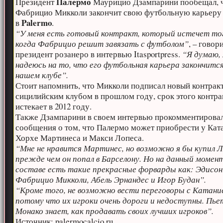
Палермо
Президент
Маурицио Дзампарини пообещал, 
Фабрицио Микколи закончит свою футбольную карьеру
Palermo
в
.
“У меня есть готовый контракт, который истечет то
когда Фабрицио решит завязать с футболом”
, – говор
президент розанеро в интервью Itasportpress.
“Я думаю, 
надеюсь на то, что его футбольная карьера закончится
нашем клубе”.
Стоит напомнить, что Микколи подписал новый контракт
сицилийским клубом в прошлом году, срок этого контра
истекает в 2012 году.
Также Дзампарини в своем интервью прокомментирова
сообщения о том, что Палермо может приобрести у Кат
Хорхе Мартинеса и Макси Лопеса.
“Мне не нравится Мартинес, но возможно я бы купил Л
прежде чем он попал в Барселону. Но на данный момент
составе есть такие прекрасные форварды как: Эдисон
Фабрицио Микколи, Абель Эрнандес и Игор Будан”.
“Кроме того, не возможно вести переговоры с Катани
потому что их игроки очень дороги и недоступны. Пь
Монако знает, как продавать своих лучших игроков”.
Источник: palermocalcio.ru