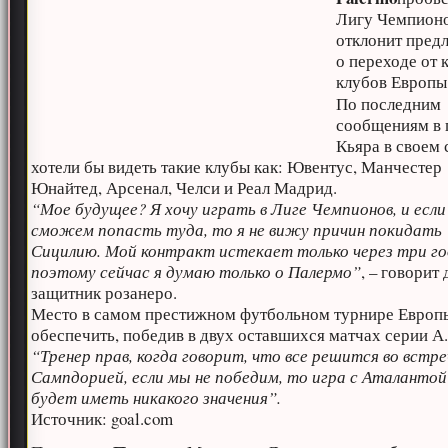
Лигу Чемпионо
отклонит пред
о переходе от
клубов Европы
По последним
сообщениям в 
Кьяра в своем 
хотели бы видеть такие клубы как: Ювентус, Манчестер
Юнайтед, Арсенал, Челси и Реал Мадрид.
“Мое будущее? Я хочу играть в Лиге Чемпионов, и есл
сможем попасть туда, то я не вижу причин покидать
Сицилию. Мой контракт истекает только через три го
поэтому сейчас я думаю только о Палермо”
, – говорит
защитник розанеро.
Место в самом престижном футбольном турнире Евро
обеспечить, победив в двух оставшихся матчах серии А
“Тренер прав, когда говорит, что все решится во встре
Сампдорией, если мы не победим, то игра с Аталантой
будет иметь никакого значения”.
Источник: goal.com