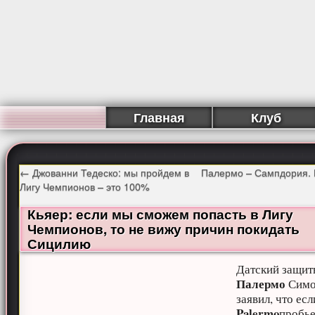
Главная
Клуб
←
Джованни Тедеско: мы пройдем в
Палермо – Сампдория.
Лигу Чемпионов – это 100%
Кьяер: если мы сможем попасть в Лигу
Чемпионов, то не вижу причин покидать
Сицилию
Датский защит
Палермо
Симо
заявил, что есл
Palermo
пробье