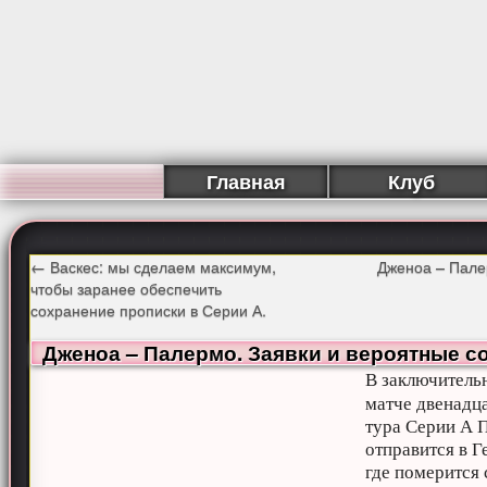
Главная
Клуб
←
Васкес: мы сделаем максимум,
Дженоа – Пале
чтобы заранее обеспечить
сохранение прописки в Серии А.
Дженоа – Палермо. Заявки и вероятные с
В заключитель
матче двенадц
тура Серии А 
отправится в Г
где померится 