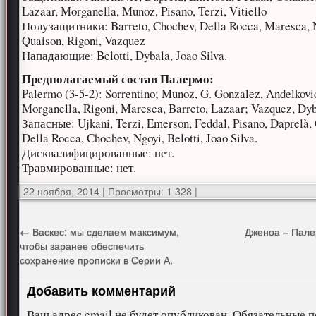
Lazaar, Morganella, Munoz, Pisano, Terzi, Vitiello
Полузащитники: Barreto, Chochev, Della Rocca, Maresca, 
Quaison, Rigoni, Vazquez
Нападающие: Belotti, Dybala, Joao Silva.
Предполагаемый состав Палермо:
Palermo (3-5-2): Sorrentino; Munoz, G. Gonzalez, Andelkovi
Morganella, Rigoni, Maresca, Barreto, Lazaar; Vazquez, Dy
Запасные: Ujkani, Terzi, Emerson, Feddal, Pisano, Daprelà,
Della Rocca, Chochev, Ngoyi, Belotti, Joao Silva.
Дисквалифицированные: нет.
Травмированные: нет.
22 ноября, 2014
|
Просмотры: 1 328
|
←
Васкес: мы сделаем максимум,
Дженоа – Пале
чтобы заранее обеспечить
сохранение прописки в Серии А.
Добавить комментарий
Ваш адрес email не будет опубликован.
Обязательные п