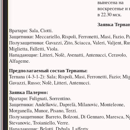
вынесена на
воскресенье и 
в 22.30 мск.
Заявка Терна
Вратари: Sala, Ciotti.
Защитники: Meccariello, Rispoli, Ferronetti, Masi, Fazio, P
Полузащитники: Gavazzi, Zito, Sciacca, Valeri, Valjent, Ru
Miglietta, Falletti, Viola.
Нападающие: Litteri, Nolè, Avenatti, Antenucci, Ceravolo,
Alfageme.
Предполагаемый состав Тернаны:
Ternana (4-3-1-2): Sala; Rispoli, Masi, Ferronetti, Fazio; Mig
Gavazzi, Russo; Nolè, Litteri, Antenucci.
Заявка Палермо:
Вратари: Fulignati, Sorrentino.
Защитники: Andelkovic, Daprelà, Milanovic, Monteleone,
Morganella, Munoz, Pisano, Terzi.
Полузащитники: Barreto, Bolzoni, Di Gennaro, Maresca, Ng
Stevanovic, Troianiello, Verre.
Нападающие: Belotti, Dybala, Lafferty.