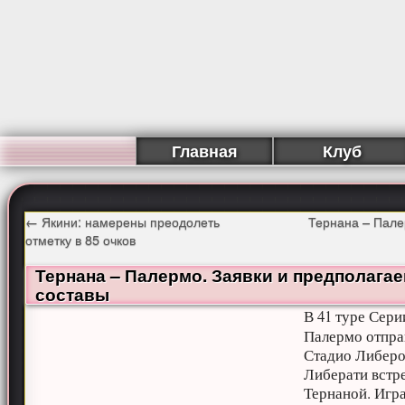
Главная
Клуб
←
Якини: намерены преодолеть
Тернана – Пале
отметку в 85 очков
Тернана – Палермо. Заявки и предполага
составы
В 41 туре Сери
Палермо отпра
Стадио Либер
Либерати встре
Тернаной. Игр