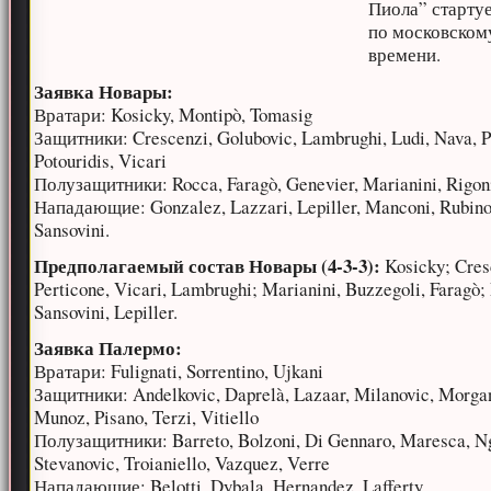
Пиола” стартуе
по московском
времени.
Заявка Новары:
Вратари: Kosicky, Montipò, Tomasig
Защитники: Crescenzi, Golubovic, Lambrughi, Ludi, Nava, P
Potouridis, Vicari
Полузащитники: Rocca, Faragò, Genevier, Marianini, Rigon
Нападающие: Gonzalez, Lazzari, Lepiller, Manconi, Rubino
Sansovini.
Предполагаемый состав Новары (4-3-3):
Kosicky; Cres
Perticone, Vicari, Lambrughi; Marianini, Buzzegoli, Faragò;
Sansovini, Lepiller.
Заявка Палермо:
Вратари: Fulignati, Sorrentino, Ujkani
Защитники: Andelkovic, Daprelà, Lazaar, Milanovic, Morgan
Munoz, Pisano, Terzi, Vitiello
Полузащитники: Barreto, Bolzoni, Di Gennaro, Maresca, Ng
Stevanovic, Troianiello, Vazquez, Verre
Нападающие: Belotti, Dybala, Hernandez, Lafferty.