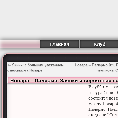
Главная
Клуб
←
Якини: с большим уважением
Новара – Палермо 0:1. 
относимся к Новаре
чемпионы С
Новара – Палермо. Заявки и вероятные с
В субботу в ра
го тура Серии 
состоится пое
между Новаро
Палермо. Поед
стадионе “Сил