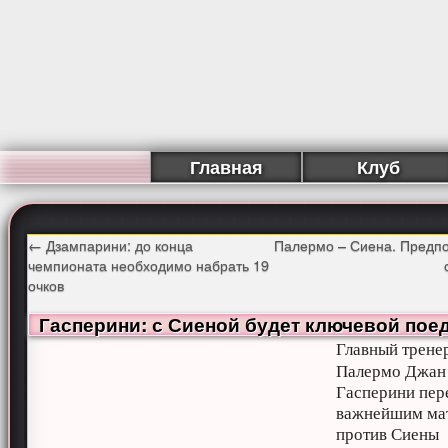
Главная
Клуб
←
Дзампарини: до конца
Палермо – Сиена. Предп
чемпионата необходимо набрать 19
очков
Гасперини: с Сиеной будет ключевой пое
Главный трене
Палермо Джан
Гасперини пер
важнейшим ма
против Сиены