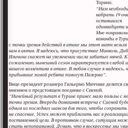
Торино.
“Нам необход
набрать 19 очк
оставшихся
одиннадцати и
Мне понравила
команды в Тури
с точки зрения действий в атаке мы этот матч нельзя
нам в актив. Я надеюсь, что присутствие Микколи, Ди
Иличича скажет на увеличении числа забитых мячей. К
сожалению, нынешний сезон характеризуется слабой 
нашего коллектива в атаке. В любом случае я надеюсь, 
прибывшие зимой ребята помогут Палермо”.
Вице-президент розанеро Гильермо Миччике делится с
мнением о предстоящем поединке с Сиеной.
“Ничейный результат в Турине принес мало пользы с м
точки зрения. Впереди домашняя встреча с Сиеной буд
одним из последних шансов для того, чтобы сохранит
на спасение. Успех может приблизить нас в реализаци
поставленной цели. В противном случае, ситуация мо
стать непоправимой. Думаю, что в воскресенье мы ув