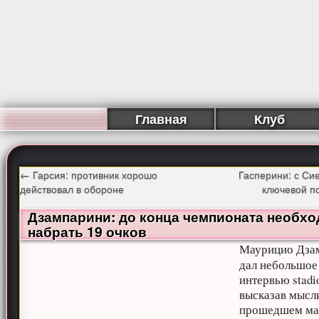
Главная
Клуб
←
Гарсия: противник хорошо
Гасперини: с Си
действовал в обороне
ключевой п
Дзампарини: до конца чемпионата необх
набрать 19 очков
Маурицио Дза
дал небольшое
интервью stadi
высказав мысл
прошедшем ма