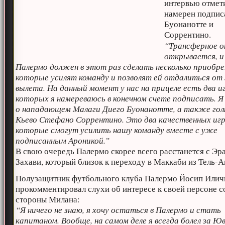
интервью отмети
намерен подпис
Буонанотте и
Соррентино.
“Трансферное о
открывается, и
Палермо должен в этот раз сделать несколько приобр
которые усилят команду и позволят ей отдалиться от
вылета. На данный момент у нас на прицеле есть два и
которых я намереваюсь в конечном счете подписать. Я
о нападающем Малаги Диего Буонанотте, а также гол
Кьево Стефано Соррентино. Это два качественных игр
которые смогут усилить нашу команду вместе с уже
подписанным Ароникой.”
В свою очередь Палермо скорее всего расстанется с Эр
Захави, который близок к переходу в Маккаби из Тель-А
Полузащитник футбольного клуба Палермо Йосип Илич
прокомментировал слухи об интересе к своей персоне с
стороны Милана:
“Я ничего не знаю, я хочу остаться в Палермо и стать
капитаном. Вообще, на самом деле я всегда болел за Юв