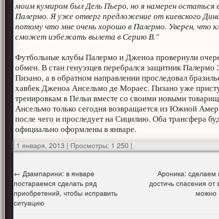
моим кумиром был Дель Пьеро, но я намерен остаться 
Палермо. Я уже отверг предложение от киевского Дин
потому что мне очень хорошо в Палермо. Уверен, что к
сможет избежать вылета в Серию В.”
Футбольные клубы Палермо и Дженоа провернули очер
обмен. В стан генуэзцев перебрался защитник Палермо
Пизано, а в обратном направлении проследовал бразиль
хавбек Дженоа Ансельмо де Мораес. Пизано уже прист
тренировкам в Пельи вместе со своими новыми товарищ
Ансельмо только сегодня возвращается из Южной Амер
после чего и проследует на Сицилию. Оба трансфера бу
официально оформлены в январе.
1 января, 2013
|
Просмотры: 1 250
|
←
Дзампарини: в январе
Ароника: сделаем 
постараемся сделать ряд
достичь спасения от 
приобретений, чтобы исправить
можно
ситуацию