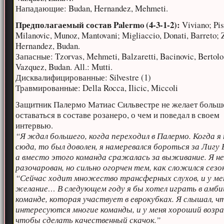
Нападающие: Budan, Hernandez, Mehmeti.
Предполагаемый состав Palermo (4-3-1-2):
Viviano; Pis
Milanovic, Munoz, Mantovani; Migliaccio, Donati, Barreto; 
Hernandez, Budan.
Запасные: Tzorvas, Mehmeti, Balzaretti, Bacinovic, Bertolo
Vazquez, Budan. All.: Mutti.
Дисквалифицированные: Silvestre (1)
Травмированные: Della Rocca, Ilicic, Miccoli
Защитник Палермо Матиас Сильвестре не желает больш
оставаться в составе розанеро, о чем и поведал в своем
интервью.
“Я ждал большего, когда переходил в Палермо. Когда я
сюда, то был доволен, я намеревался бороться за Лигу
а вместо этого команда сражалась за выживание. Я н
разочарован, но сильно огорчен тем, как сложился сезо
“Сейчас ходит множество трансферных слухов, и у ме
желание… В следующем году я бы хотел играть в амби
команде, которая участвует в еврокубках. Я слышал, ч
интересуются многие команды, и у меня хороший возра
чтобы сделать качественный скачок.”