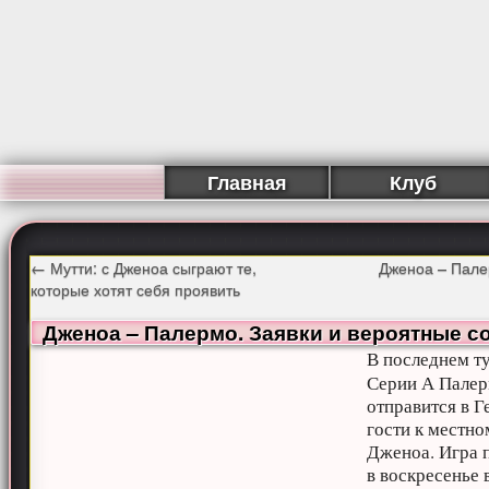
Главная
Клуб
←
Мутти: с Дженоа сыграют те,
Дженоа – Пале
которые хотят себя проявить
Дженоа – Палермо. Заявки и вероятные с
В последнем т
Серии А Пале
отправится в Г
гости к местн
Дженоа. Игра 
в воскресенье в