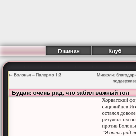
Главная
Клуб
←
Болонья – Палермо 1:3
Микколи: благодарю
поддержив
Будан: очень рад, что забил важный гол
Хорватский фо
сицилийцев Иг
остался довол
результатом п
против Болонь
“Я очень рад 