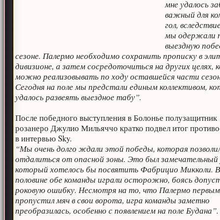
мне удалось з
важный для к
гол, вследстви
мы одержали 
выездную побе
сезоне. Палермо необходимо сохранить прописку в эли
дивизионе, а затем сосредоточиться на других целях,
можно реализовывать по ходу оставшейся части сезон
Сегодня на поле мы предстали единым коллективом, к
удалось развеять выездное табу”.
После победного выступления в Болонье полузащитник
розанеро Джулио Мильяччо кратко подвел итог против
в интервью Sky.
“Мы очень долго ждали этой победы, которая позволи
отдалиться от опасной зоны. Это был замечательный 
который хотелось бы посвятить Фабрицио Микколи. В
половине обе команды играли осторожно, боясь допус
роковую ошибку. Несмотря на то, что Палермо первы
пропустил мяч в свои ворота, игра команды заметно
преобразилась, особенно с появлением на поле Будана”.