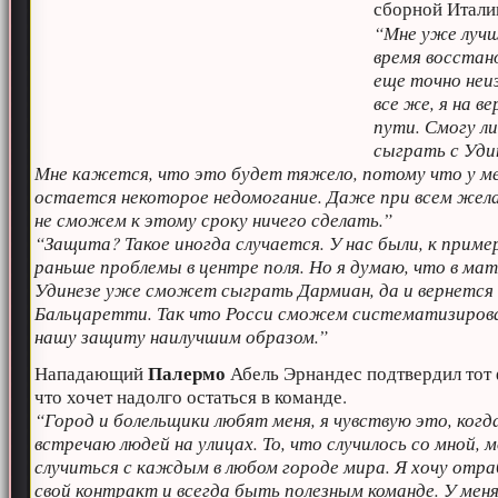
сборной Итали
“Мне уже лучш
время восстан
еще точно неи
все же, я на в
пути. Смогу л
сыграть с Уди
Мне кажется, что это будет тяжело, потому что у м
остается некоторое недомогание. Даже при всем жел
не сможем к этому сроку ничего сделать.”
“Защита? Такое иногда случается. У нас были, к приме
раньше проблемы в центре поля. Но я думаю, что в мат
Удинезе уже сможет сыграть Дармиан, да и вернется
Бальцаретти. Так что Росси сможем систематизиров
нашу защиту наилучшим образом.”
Палермо
Нападающий
Абель Эрнандес подтвердил тот 
что хочет надолго остаться в команде.
“Город и болельщики любят меня, я чувствую это, когд
встречаю людей на улицах. То, что случилось со мной, 
случиться с каждым в любом городе мира. Я хочу отр
свой контракт и всегда быть полезным команде. У мен