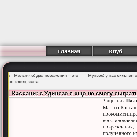
Главная
Клуб
←
Мильяччо: два поражения – это
Муньос: у нас сильная
не конец света
Кассани: с Удинезе я еще не смогу сыграт
Пал
Защитник
Маттиа Кассан
прокомментиро
восстановлени
повреждения,
полученного и