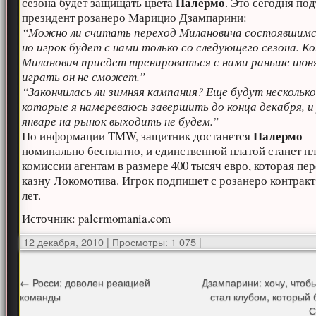
Палермо
сезона будет защищать цвета
. Это сегодня по
президент розанеро Марицио Дзампарини:
“Можно ли считать переход Милановича состоявшимс
но игрок будет с нами только со следующего сезона. Ко
Миланович приедет тренироваться с нами раньше июня
играть он не сможет.”
“Закончилась ли зимняя кампания? Еще будут несколько
которые я намереваюсь завершить до конца декабря, и
январе на рынок выходить не будем.”
Палермо
По информации TMW, защитник достанется
номинально бесплатно, и единственной платой станет пл
комиссии агентам в размере 400 тысяч евро, которая пер
казну Локомотива. Игрок подпишет с розанеро контракт
лет.
Источник: palermomania.com
12 декабря, 2010
|
Просмотры: 1 075
|
←
Росси: доволен реакцией
Дзампарини: хочу, что
команды
стал клубом, который 
С