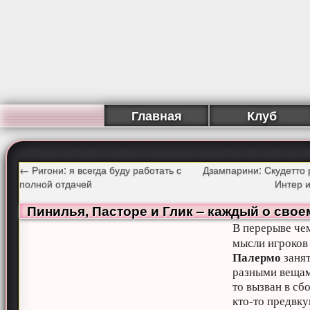
Главная
Клуб
←
Ригони: я всегда буду работать с
Дзампарини: Скудетто
полной отдачей
Интер 
Пинилья, Пасторе и Глик – каждый о свое
В перерыве че
мысли игроков
Палермо
заня
разными вещам
то вызван в сб
кто-то предвк