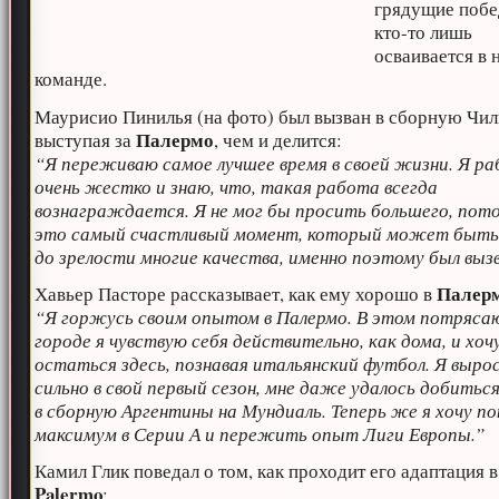
грядущие побе
кто-то лишь
осваивается в 
команде.
Маурисио Пинилья (на фото) был вызван в сборную Чил
Палермо
выступая за
, чем и делится:
“Я переживаю самое лучшее время в своей жизни. Я р
очень жестко и знаю, что, такая работа всегда
вознаграждается. Я не мог бы просить большего, пот
это самый счастливый момент, который может быть.
до зрелости многие качества, именно поэтому был вызв
Палер
Хавьер Пасторе рассказывает, как ему хорошо в
“Я горжусь своим опытом в Палермо. В этом потряс
городе я чувствую себя действительно, как дома, и хоч
остаться здесь, познавая итальянский футбол. Я вырос
сильно в свой первый сезон, мне даже удалось добитьс
в сборную Аргентины на Мундиаль. Теперь же я хочу п
максимум в Серии А и пережить опыт Лиги Европы.”
Камил Глик поведал о том, как проходит его адаптация в
Palermo
: