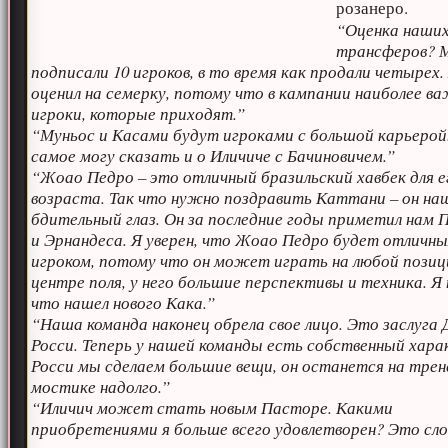
розанеро.
“Оценка наши
трансферов? 
подписали 10 игроков, в то время как продали четырех.
оценил на семерку, потому что в кампании наиболее в
игроки, которые приходят.”
“Муньос и Касами будут игроками с большой карьерой
самое могу сказать и о Иличиче с Бачиновичем.”
“Жоао Педро – это отличный бразильский хавбек для е
возраста. Так что нужно поздравить Каттани – он на
бдительный глаз. Он за последние годы приметил нам 
и Эрнандеса. Я уверен, что Жоао Педро будет отличн
игроком, потому что он может играть на любой позиц
центре поля, у него большие перспективы и техника. Я
что нашел нового Кака.”
“Наша команда наконец обрела свое лицо. Это заслуга 
Росси. Теперь у нашей команды есть собственный хара
Росси мы сделаем большие вещи, он останется на тре
мостике надолго.”
“Иличич может стать новым Пасторе. Какими
приобретениями я больше всего удовлетворен? Это сло