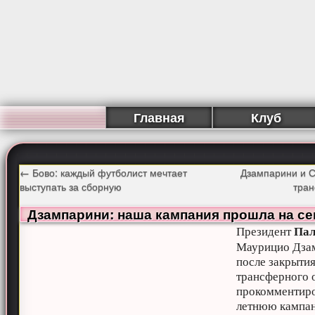
Главная
Клуб
←
Бово: каждый футболист мечтает
Дзампарини и С
выступать за сборную
тра
Дзампарини: наша кампания прошла на с
Па
Президент
Маурицио Дза
после закрыти
трансферного 
прокомментир
летнюю кампа