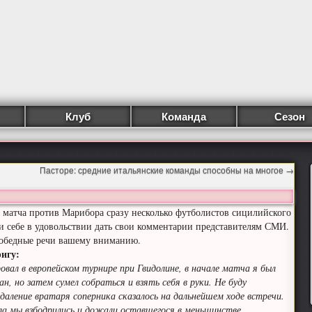
Клуб
Команда
Сезон
Пасторе: средние итальянские команды способны на многое
→
 матча против Марибора сразу несколько футболистов сицилийского
ли себе в удовольствии дать свои комментарии представителям СМИ.
победные речи вашему вниманию.
игу:
вал в европейском турнире при Гвидолине, в начале матча я был
ан, но затем сумел собраться и взять себя в руки. Не буду
даление вратаря соперника сказалось на дальнейшем ходе встречи.
ола мы взбодрились и дожали оставшегося в меньшинстве