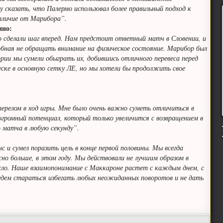
у сказать, что Палермо использовал более правильный подход к
отличие от Марибора”.
ино:
 сделали шаг вперед. Нам предстоит ответный матч в Словении, и
обная не обращать внимание на физическое состояние. Марибор был
рии мы сумели обыграть их, добившись отличного перевеса перед
ске в основную сетку ЛЕ, но мы хотели бы продолжить свое
перелом в ход игры. Мне было очень важно суметь отличиться в
 огромный потенциал, который только увеличится с возвращением в
 матча в любую секунду”.
с и сумел поразить цель в конце первой половины. Мы всегда
но больше, в этом году. Мы действовали не лучшим образом в
русло. Наше взаимопонимание с Маккароне растет с каждым днем, с
будем стараться избегать любых неожиданных поворотов и не дать