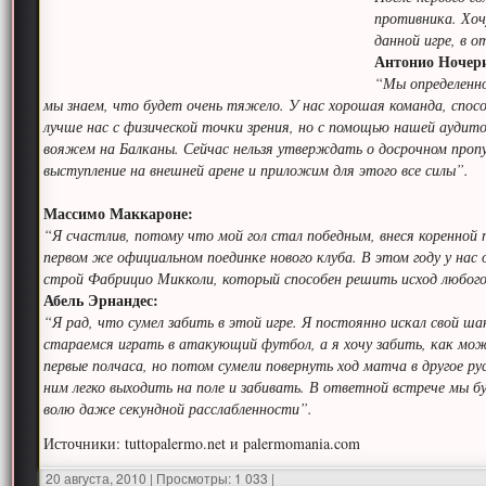
противника. Хоч
данной игре, в 
Антонио Ночер
“Мы определенно
мы знаем, что будет очень тяжело. У нас хорошая команда, спос
лучше нас с физической точки зрения, но с помощью нашей аудито
вояжем на Балканы. Сейчас нельзя утверждать о досрочном пропу
выступление на внешней арене и приложим для этого все силы”.
Массимо Маккароне:
“Я счастлив, потому что мой гол стал победным, внеся коренной 
первом же официальном поединке нового клуба. В этом году у нас
строй Фабрицио Микколи, который способен решить исход любого
Абель Эрнандес:
“Я рад, что сумел забить в этой игре. Я постоянно искал свой шан
стараемся играть в атакующий футбол, а я хочу забить, как мож
первые полчаса, но потом сумели повернуть ход матча в другое 
ним легко выходить на поле и забивать. В ответной встрече мы 
волю даже секундной расслабленности”.
Источники: tuttopalermo.net и palermomania.com
20 августа, 2010
|
Просмотры: 1 033
|