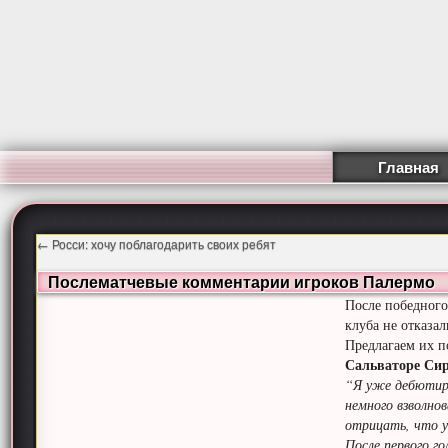
Главная
←
Росси: хочу поблагодарить своих ребят
Послематчевые комментарии игроков Палермо
После победного
клуба не отказа
Предлагаем их 
Сальваторе Сир
“Я уже дебютиро
немного взволнов
отрицать, что у
После первого г