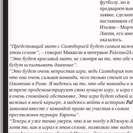
футболу, но в
предварительн
заявке, сделан
наставником с
Италии – Марч
Липпи, его име
оказалось.
“Предстоящий матч с Сампдорией будет самым важн
этом сезоне”
, – говорит Микколи в интервью Palermo24.
“Это будет красивый матч, не смотря на то, что обе
будут испытывать давление”.
“Это будет очень непростая игра, ведь Сампдория пок
что она очень сильная команда, чего только стоит их п
Олимпико в Риме. Я надеюсь на то, что обе команды в 
встрече продемонстрируют свою лучшую игру, и игра
в очень спокойной обстановке. Эта игра будет одной и
важных в моей карьере, я надеюсь войти в историю
Pa
завоевав вместе с командой право на участия в самом
престижном турнире Европы”.
“Теперь я уже точно уверен, что я не поеду в Южную 
хотя то, как я играл в этом сезоне, позволяло мне наде