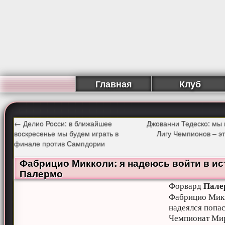
Главная
Клуб
←
Делио Росси: в ближайшее
Джованни Тедеско: мы 
воскресенье мы будем играть в
Лигу Чемпионов – э
финале против Сампдории
Фабрицио Микколи: я надеюсь войти в и
Палермо
Пале
Форвард
Фабрицио Мик
надеялся попас
Чемпионат Ми