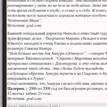
попадание в состав сборной Италии. Это вызывает б
разочарование у меня, но ни чего не поделаешь. Зато т
есть время подумать о клубе, о семье и о себе. Я хотел
пожелать всего наилучшего игрокам, которые поедут 
Чемпионат Мира”.
Источник: goal.com
Бывший генеральный директор Наполи и известный гуру
трансферных делах – Пьерпаоло Марино убежден в том,
Ювентус находится очень близко к подписанию защитн
розанеро Симона Кьяера.
“Нет больше места для Амаури в Ювенусе”
, – говорит
интервью Tuttomercatoweb.
“Стратег Маротта находит
прекрасных отношениях с Дзампарини, и это очень ва
заключения этой сделки. Эта сделка будет выглядеть
следующим образом, Амаури вернется на Сицилию, а К
отправится в Турин”.
Стоит напомнить, что Амаури сделал себе имя, именно 
Палермо
, с 2006 по 2008 год он был игроком розанеро, и
52 матчах забить 23 гола.
Источник: goal.com
4 мая, 2010
|
Просмотры: 1 172
|