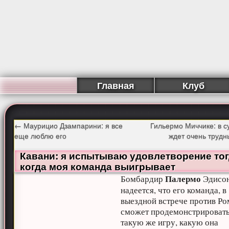
Главная
Клуб
←
Маурицио Дзампарини: я все
Гильермо Миччике: в с
еще люблю его
ждет очень труд
Кавани: я испытываю удовлетворение тог
когда моя команда выигрывает
Палермо
Бомбардир
Эдисон
надеется, что его команда, в
выездной встрече против Ро
сможет продемонстрировать
такую же игру, какую она