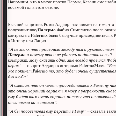
Напомним, что в матче против Пармы, Кавани смог заби
восьмой гол в этом сезоне.
Бывший защитник Ромы Алдаир, настаивает на том, что
Палермо
полузащитнику
Фабио Симплисио после оконч
Palermo
контракта с
, было бы лучше присоединиться к 
к Интеру или Лацио.
“Я не знаю, что произошло между ним и руководством
Палермо
и почему так и не удалось подписать новый
контракт, могу сказать одно, мне всегда нравился Фаб
игрок”
– говорит Алдаир в интервью Palermo24.net.
“Есл
же покинет
Palermo
то, это будет очень существенна
для клуба”.
“Я слышал, что он хочет присоединиться к Роме, ну ч
это очень хороший вариант, я могу с уверенность сказ
ему будет там очень хорошо,
потому что он отличный 
отличными качествами”.
“Я бы посоветовал ему перейти в Рому”
– сказал в зак