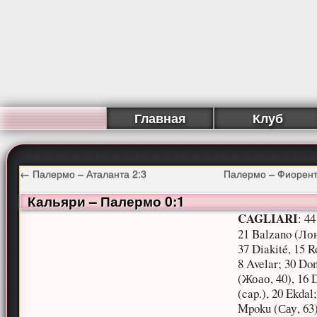
Главная
Клуб
←
Палермо – Аталанта 2:3
Палермо – Фиорент
Кальяри – Палермо 0:1
CAGLIARI
: 44
21 Balzano (Лон
37 Diakité, 15 R
8 Avelar; 30 Do
(Жоао, 40), 16 
(cap.), 20 Ekdal
Mpoku (Сау, 63)