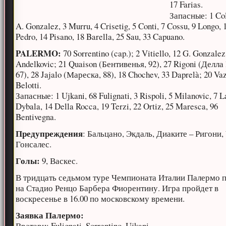
17 Farias.
Запасные: 1 Co
A. Gonzalez, 3 Murru, 4 Crisetig, 5 Conti, 7 Cossu, 9 Longo, 
Pedro, 14 Pisano, 18 Barella, 25 Sau, 33 Capuano.
PALERMO:
70 Sorrentino (cap.); 2 Vitiello, 12 G. Gonzalez
Andelkovic; 21 Quaison (Бентивенья, 92), 27 Rigoni (Делла
67), 28 Jajalo (Мареска, 88), 18 Chochev, 33 Daprelà; 20 Va
Belotti.
Запасные: 1 Ujkani, 68 Fulignati, 3 Rispoli, 5 Milanovic, 7 L
Dybala, 14 Della Rocca, 19 Terzi, 22 Ortiz, 25 Maresca, 96
Bentivegna.
Предупреждения
: Бальцано, Экдаль, Диаките – Ригони,
Гонсалес.
Голы:
9, Васкес.
В тридцать седьмом туре Чемпионата Италии Палермо 
на Стадио Ренцо Барбера Фиорентину. Игра пройдет в
воскресенье в 16.00 по московскому времени.
Заявка Палермо:
Вратари: Fulignati, Sorrentino, Ujkani.