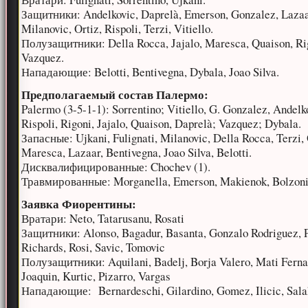
Защитники: Andelkovic, Daprelà, Emerson, Gonzalez, Lazaa
Milanovic, Ortiz, Rispoli, Terzi, Vitiello.
Полузащитники: Della Rocca, Jajalo, Maresca, Quaison, Ri
Vazquez.
Нападающие: Belotti, Bentivegna, Dybala, Joao Silva.
Предполагаемый состав Палермо:
Palermo (3-5-1-1): Sorrentino; Vitiello, G. Gonzalez, Andelk
Rispoli, Rigoni, Jajalo, Quaison, Daprelà; Vazquez; Dybala.
Запасные: Ujkani, Fulignati, Milanovic, Della Rocca, Terzi, 
Maresca, Lazaar, Bentivegna, Joao Silva, Belotti.
Дисквалифицированные: Chochev (1).
Травмированные: Morganella, Emerson, Makienok, Bolzoni
Заявка Фиорентины:
Вратари: Neto, Tatarusanu, Rosati
Защитники: Alonso, Bagadur, Basanta, Gonzalo Rodriguez, 
Richards, Rosi, Savic, Tomovic
Полузащитники: Aquilani, Badelj, Borja Valero, Mati Ferna
Joaquin, Kurtic, Pizarro, Vargas
Нападающие: Bernardeschi, Gilardino, Gomez, Ilicic, Sala