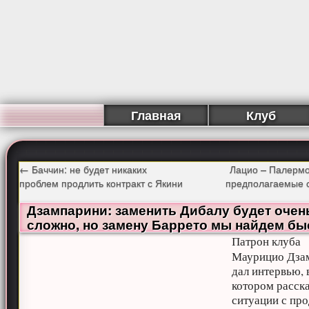
Главная
Клуб
←
Баччин: не будет никаких
Лацио – Палермо
проблем продлить контракт с Якини
предполагаемые 
Дзампарини: заменить Дибалу будет очен
сложно, но замену Баррето мы найдем бы
Патрон клуба
Маурицио Дза
дал интервью, 
котором расска
ситуации с пр