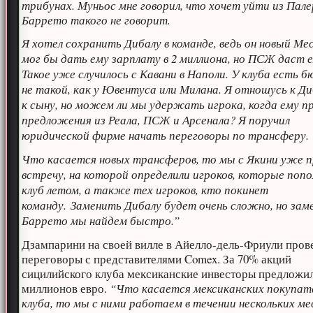
трибунах. Муньос мне говорил, что хочет уйти из Пале
Баррето такого не говорит.
Я хотел сохранить Дибалу в команде, ведь он новый Мес
мог бы дать ему зарплату в 2 миллиона, но ПСЖ даст е
Такое уже случилось с Кавани в Наполи. У клуба есть 
не такой, как у Ювентуса или Милана. Я отношусь к Ди
к сыну, но можем ли мы удержать игрока, когда ему п
предложения из Реала, ПСЖ и Арсенала? Я поручил
юридической фирме начать переговоры по трансферу
Что касается новых трансферов, то мы с Якини уже п
встречу, на которой определили игроков, которые поп
клуб летом, а также тех игроков, кто покинет
команду. Заменить Дибалу будет очень сложно, но зам
Баррето мы найдем быстро.”
Дзампарини на своей вилле в Айелло-дель-Фриули пров
переговоры с представителями Comex. За 70% акций
сицилийского клуба мексиканские инвесторы предложил
миллионов евро.
“Что касается мексиканских покупат
клуба, то мы с ними работаем в течении нескольких ме