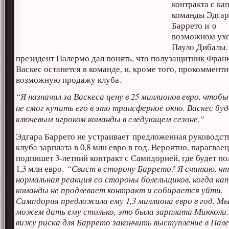
контракта с ка
команды Эдга
Баррето и о
возможном ух
Пауло Дибалы
президент Палермо дал понять, что полузащитник Фран
Васкес останется в команде, и, кроме того, прокоммент
возможную продажу клуба.
“Я назначил за Васкеса цену в 25 миллионов евро, чтоб
не смог купить его в это трансферное окно. Васкес бу
ключевым игроком команды в следующем сезоне.”
Эдгара Баррето не устраивает предложенная руководст
клуба зарплата в 0,8 млн евро в год. Вероятно, парагвае
подпишет 3-летний контракт с Сампдорией, где будет по
1,3 млн евро.
“Свист в сторону Баррето? Я считаю, ч
нормальная реакция со стороны болельщиков, когда ка
команды не продлевает контракт и собирается уйти.
Сампдория предложила ему 1,3 миллиона евро в год. Мы
можем дать ему столько, это была зарплата Микколи.
вижу риска для Баррето закончить выступление в Пал