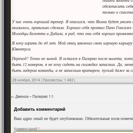
Нашей задачей с
обезопасить себ
только о спасен
У нас очень хороший тренер. Я опасался, что Якини будет уволен 
оказалось, правильно сделала. Хорошо себя проявил Пипо Гонсалез 
Молодцы Белотти и Дибала, я рад, что они себя хорошо проявля
Я хочу играть до 40 лет. Мой отец закончил свою игровую карьер
Ювентуса.
Переход? Точно не зимой. Я остался в Палермо после вылета, пот
быть 12 номером, я не хочу сидеть на скамейке запасных. Да, меня
быть лидером команды, а не запасным вратарем, пускай даже за 
28 ноября, 2014
|
Просмотры: 1 463
|
←
Дженоа – Палермо 1:1
Добавить комментарий
Ваш адрес email не будет опубликован.
Обязательные поля поме
Комментарий
*