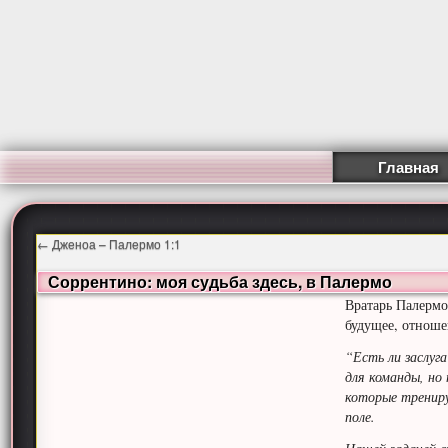
Главная
←
Дженоа – Палермо 1:1
Соррентино: моя судьба здесь, в Палермо
Вратарь Палермо
будущее, отноше
“Есть ли заслуг
для команды, но
которые трениру
поле.