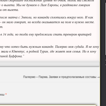
тоит скорейшее достижение уровня 40 очков, тогда мы сможем
я о вылета. Мы не думаем о Лиге Европы, в раздевалке говорим
ии от вылета.
после матча с Эмполи, но команда сплотилась вокруг него. И как
– он мало говорит, но всегда оказывается на поле в нужно месте.
ют.
у в 34 года, но тогда ему предложили стать тренером вратарей
ому что хотел быть нужным команде. Палермо моя судьба. Я не хочу
 звали в Ювентус, в родной Турин, где живет моя семья. Но я хочу
спиной Буффона.”
Палермо – Парма. Заявки и предполагаемые составы
→
*
чены