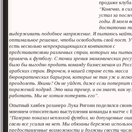
продаже клуба
“Конечно, я си
устал за после
годы. В моем 
достаточно т
выдерживать подобное напряжение. Я пытаюсь найт
оптимальное решение, чтобы освободить свой пост. У
есть несколько непрекращающихся контактов с
представителями различных стран, которых мы пыта
привлечь к футболу. С точки зрения экономических рес
было бы выгодно продать команду бизнесменам из Росс
арабских стран. Впрочем, в нашей стране есть масса
бюрократических барьеров, которые не так уж и легк
преодолеть. Якини? Он не уйдет, даже если потерпит
поражений подряд. Это наш тренер, и он знает, как н
работать. Мы не хотим потерять его”.
Опытный хавбек розанеро Лука Ригони поделился свои
мнением относительно выступления команды в матче с 
“Палермо показал неплохой футбол, но допущенные ош
свели все усилия на нет. Мы обязаны бережно использ
предоставленные возможности и должны свести число