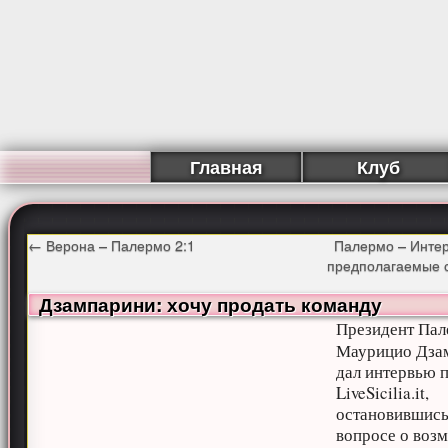
Главная
Клуб
←
Верона – Палермо 2:1
Палермо – Интер
предполагаемые 
Дзампарини: хочу продать команду
Президент Па
Маурицио Дза
дал интервью 
LiveSicilia.it,
остановившись
вопросе о воз