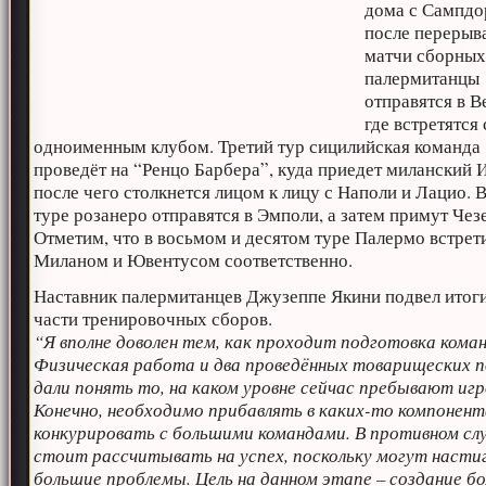
дома с Сампдо
после перерыв
матчи сборны
палермитанцы
отправятся в В
где встретятся 
одноименным клубом. Третий тур сицилийская команда
проведёт на “Ренцо Барбера”, куда приедет миланский 
после чего столкнется лицом к лицу с Наполи и Лацио. 
туре розанеро отправятся в Эмполи, а затем примут Чез
Отметим, что в восьмом и десятом туре Палермо встрети
Миланом и Ювентусом соответственно.
Наставник палермитанцев Джузеппе Якини подвел итог
части тренировочных сборов.
“Я вполне доволен тем, как проходит подготовка кома
Физическая работа и два проведённых товарищеских 
дали понять то, на каком уровне сейчас пребывают игр
Конечно, необходимо прибавлять в каких-то компонент
конкурировать с большими командами. В противном слу
стоит рассчитывать на успех, поскольку могут насти
большие проблемы. Цель на данном этапе – создание бо