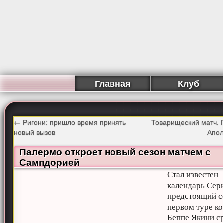
Главная
Клуб
←
Ригони: пришло время принять
Товарищеский матч. 
новый вызов
Апол
Палермо откроет новый сезон матчем с
Сампдорией
Стал известен
календарь Сер
предстоящий с
первом туре ко
Беппе Якини с