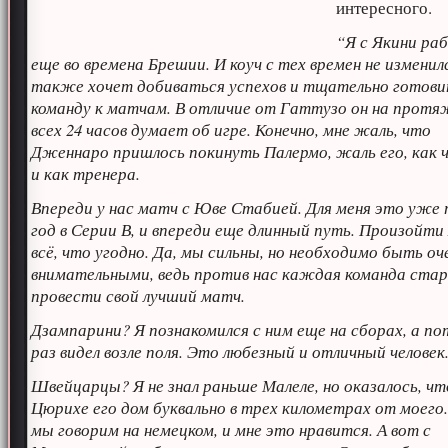
интересного.
“Я с Якини ра
еще во времена Брешии. И коуч с тех времен не изменилс
также хочет добиваться успехов и тщательно готов
команду к матчам. В отличие от Гаттузо он на прот
всех 24 часов думает об игре. Конечно, мне жаль, что
Дженнаро пришлось покинуть Палермо, жаль его, как ч
и как тренера.
Впереди у нас матч с Юве Стабией. Для меня это уже
год в Серии В, и впереди еще длинный путь. Произойт
всё, что угодно. Да, мы сильны, но необходимо быть оч
внимательными, ведь против нас каждая команда ста
провести свой лучший матч.
Дзампарини? Я познакомился с ним еще на сборах, а по
раз видел возле поля. Это любезный и отличный человек
Швейцарцы? Я не знал раньше Малеле, но оказалось, чт
Цюрихе его дом буквально в трех километрах от моего.
мы говорим на немецком, и мне это нравится. А вот с