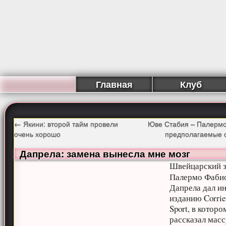
Главная
Клуб
←
Якини: второй тайм провели
Юве Стабия – Палермо
очень хорошо
предполагаемые 
Дапрела: замена вынесла мне мозг
Швейцарский 
Палермо Фаби
Дапрела дал и
изданию Corrie
Sport, в которо
рассказал мас