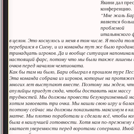
Якини дал прес
конференцию.
“Мне жаль Бар
является боль
проблемой
итальянского 
в целом. Это коснулось и меня в том числе. Я тогда тол
перебрался в Сиену, и из команды тут же было продан
тринадцать игроков. Да и вообще ситуация напоминал
настоящий фарс, потому что мы были также лишены
очков перед началом чемпионата.
Как бы там ни было, Бари обыграл в прошлом туре Пес
Эта команда собрана из игроков, которые на протяже
многих лет выступают вместе. Поэтому мы ждем, чт
апулийцы приедут сюда, чтобы доставить нам массу
трудностей. Мы должны провести безукоризненный ма
хотим завоевать три очка. Мы нашли свою игру и бала
поэтому сейчас мы должны показывать максимум в к
матче. Мы плотно поработали и сделали всё, чтобы к
была в наилучшей готовности. Хотя нам по-прежнему 
хватает уверенности перед воротами соперника. Иной