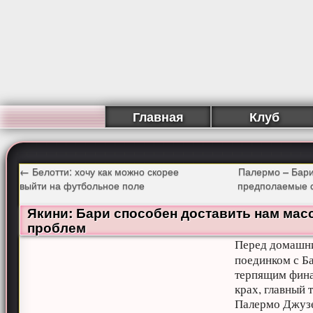
Главная
Клуб
←
Белотти: хочу как можно скорее
Палермо – Бари
выйти на футбольное поле
предполаемые 
Якини: Бари способен доставить нам мас
проблем
Перед домашн
поединком с Б
терпящим фин
крах, главный 
Палермо Джуз