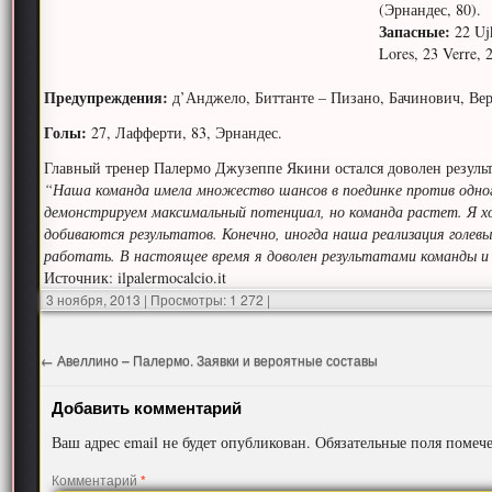
(Эрнандес, 80).
Запасные:
22 Ujk
Lores, 23 Verre, 2
Предупреждения:
д’Анджело, Биттанте – Пизано, Бачинович, Вер
Голы:
27, Лафферти, 83, Эрнандес.
Главный тренер Палермо Джузеппе Якини остался доволен резуль
“Наша команда имела множество шансов в поединке против одного
демонстрируем максимальный потенциал, но команда растет. Я х
добиваются результатов. Конечно, иногда наша реализация голевы
работать. В настоящее время я доволен результатами команды и
Источник: ilpalermocalcio.it
3 ноября, 2013
|
Просмотры: 1 272
|
←
Авеллино – Палермо. Заявки и вероятные составы
Добавить комментарий
Ваш адрес email не будет опубликован.
Обязательные поля поме
Комментарий
*