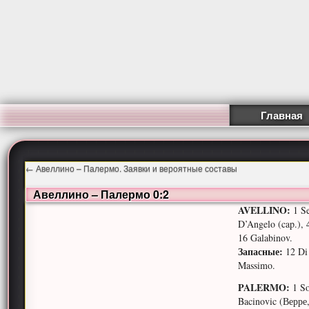
Главная
←
Авеллино – Палермо. Заявки и вероятные составы
Авеллино – Палермо 0:2
AVELLINO:
1 Se
D’Angelo (cap.), 
16 Galabinov.
Запасные:
12 Di 
Massimo.
PALERMO:
1 So
Bacinovic (Верре,