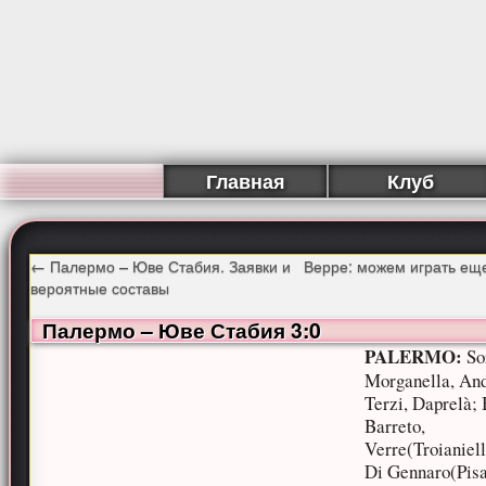
Главная
Клуб
←
Палермо – Юве Стабия. Заявки и
Верре: можем играть ещ
вероятные составы
Палермо – Юве Стабия 3:0
PALERMO:
So
Morganella, And
Terzi, Daprelà; 
Barreto,
Verre(Troianiello
Di Gennaro(Pis