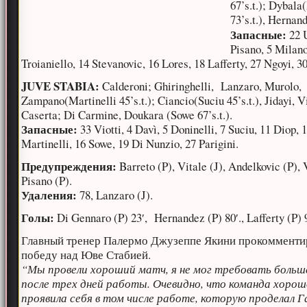
67’s.t.); Dybala
73’s.t.), Hernan
Запасные:
22 
Pisano, 5 Milano
Troianiello, 14 Stevanovic, 16 Lores, 18 Lafferty, 27 Ngoyi, 30
JUVE STABIA:
Calderoni; Ghiringhelli, Lanzaro, Murolo,
Zampano(Martinelli 45’s.t.); Ciancio(Suciu 45’s.t.), Jidayi, V
Caserta; Di Carmine, Doukara (Sowe 67’s.t.).
Запасные:
33 Viotti, 4 Davì, 5 Doninelli, 7 Suciu, 11 Diop, 
Martinelli, 16 Sowe, 19 Di Nunzio, 27 Parigini.
Предупреждения:
Barreto (P), Vitale (J), Andelkovic (P), 
Pisano (P).
Удаления:
78, Lanzaro (J).
Голы:
Di Gennaro (P) 23′, Hernandez (P) 80′., Lafferty (P) 9
Главный тренер Палермо Джузеппе Якини прокомменти
победу над Юве Стабией.
“Мы провели хороший матч, я не мог требовать больш
после трех дней работы. Очевидно, что команда хоро
проявила себя в том числе работе, которую проделал 