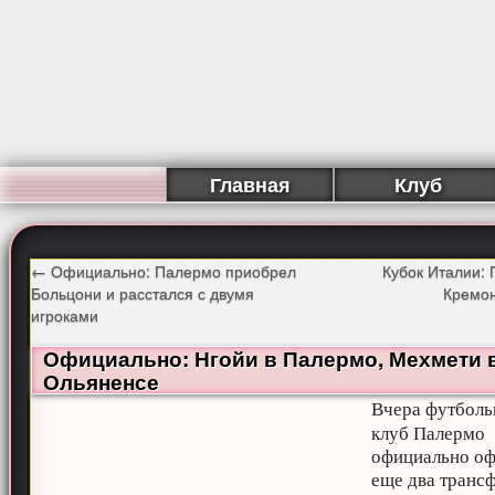
Главная
Клуб
←
Официально: Палермо приобрел
Кубок Италии:
Больцони и расстался с двумя
Кремон
игроками
Официально: Нгойи в Палермо, Мехмети 
Ольяненсе
Вчера футбол
клуб Палермо
официально о
еще два транс