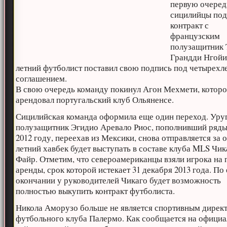
первую очеред
сицилийцы под
контракт с
французским
полузащитник 
Грандди Нгойи.
летний футболист поставил свою подпись под четырехл
соглашением.
В свою очередь команду покинул Агон Мехмети, которо
арендовал португальский клуб Ольяненсе.
Сицилийская команда оформила еще один переход. Уру
полузащитник Эгидио Аревало Риос, пополнивший ряды
2012 году, переехав из Мексики, снова отправляется за о
летний хавбек будет выступать в составе клуба MLS Чик
Файр. Отметим, что североамериканцы взяли игрока на 
аренды, срок которой истекает 31 декабря 2013 года. По 
окончании у руководителей Чикаго будет возможность
полностью выкупить контракт футболиста.
Никола Аморузо больше не является спортивным дирек
футбольного клуба Палермо. Как сообщается на офици