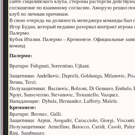
сайте сицилийского клуба, стороны расторгли действу
соглашение по взаимному согласию. Аморузо решил по
клуб по личным причинам.
В свою очередь на должность менеджера команды был 
Игор Будан, который недавно разорвал контракт игрока 
Палермо.
Кубок Италии. Палермо – Кремонезе. Официальные заяв
команд
Палермо:
Вратари: Fulignati, Sorrentino, Ujkani.
Защитники: Andelkovic, Daprelà, Goldaniga, Milanovic, Pis
Struna, Terzi.
Полузащитники: Bacinovic, Bolzoni, Di Gennaro, Embalo, 
Ngoyi, Sanseverino, Stevanovic, Troianiello, Vazquez.
Нападающие: Dybala, Hernandez, Lafferty, Malele.
Кремонезе:
Вратари: Bremec, Galli.
Защитники: Arpini, Avogadri, Caracciolo, Giorgi, Visconti
Полузащитники: Armellino, Baiocco, Caridi, Casoli, Pale
Rini, Sambugaro.