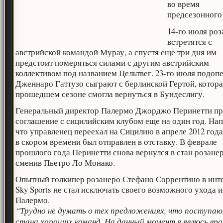
во время
предсезонного
14-го июля ро
встретятся с
австрийской командой Мурау, а спустя еще три дня им
предстоит померяться силами с другим австрийским
коллективом под названием Цельтвег. 23-го июля подоп
Дженнаро Гаттузо сыграют с берлинской Гертой, котора
прошедшем сезоне смогла вернуться в Бундеслигу.
Генеральный директор Палермо Джорджо Перинетти п
соглашение с сицилийским клубом еще на один год. На
что управленец переехал на Сицилию в апреле 2012 года
в скором времени был отправлен в отставку. В феврале
прошлого года Перинетти снова вернулся в стан розанер
сменив Пьетро Ло Монако.
Опытный голкипер розанеро Стефано Соррентино в инт
Sky Sports не стал исключать своего возможного ухода и
Палермо.
“Трудно не думать о тех предложениях, что поступаю
стана хороших команд. На данный момент я явлюсь вр