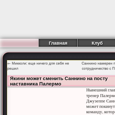
Главная
Клуб
←
Микколи: еще ничего для себя не
Саннино намерен п
решил
сотрудничество с 
Якини может сменить Саннино на посту
наставника Палермо
Нынешний гла
тренер Палерм
Джузеппе Сан
может покинут
команду, котор