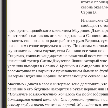
итогам проше
сезона оказала
Серии В.
Итальянские 
сообщают о то
президент сицилийского коллектива Маурицио Дзампар
хочет, чтобы наставник остался, однако сам Саннино м
оставить стан розанеро ради работы у руля Вероны, су
нынешнем сезоне вернуться в элиту. По словам местны
журналистов, в том случае, если Саннино все-таки поки
Сицилию, главным кандидатом на вакантный пост стане
нынешний тренер Сиены Джузеппе Якини, который уже
успешно выводил в Серию А Брешию и Сампдорию. Кро
рассматривается вариант с приглашением бывшего фут
Палермо Эудженио Корини, возглавляющего сейчас Кье
Массимо Донати в своем интервью ясно дал понять, что
решение о его будущем находится в руках первых лиц 
“Пользуясь возможностью, хотелось бы поблагодарит
болельщиков нашей команды. Они проявили привязаннос
своему клубу в очень сложный период. Мы надеемся, ч