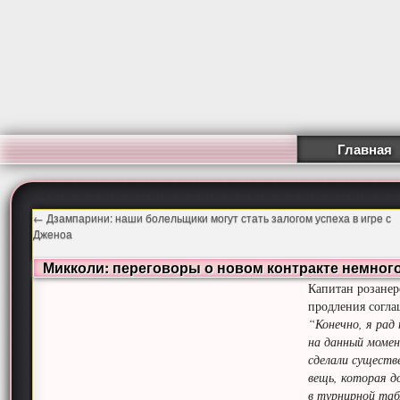
Главная
←
Дзампарини: наши болельщики могут стать залогом успеха в игре с
Дженоа
Микколи: переговоры о новом контракте немног
Капитан розанер
продления согла
“Конечно, я рад
на данный момен
сделали существе
вещь, которая д
в турнирной табл