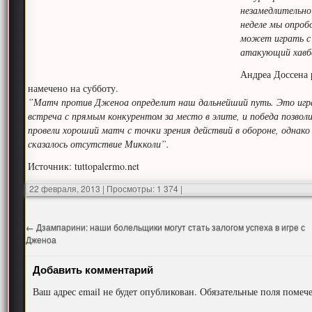
незамедлительно
неделе мы опроб
может играть с 
атакующий хавбе
Андреа Доссена 
намечено на субботу.
”Матч против Дженоа определит наш дальнейший путь. Это игра,
встреча с прямым конкурентом за место в элите, и победа позвол
провели хороший матч с точки зрения действий в обороне, однако
сказалось отсутствие Микколи”.
Источник: tuttopalermo.net
22 февраля, 2013
|
Просмотры: 1 374
|
←
Дзампарини: наши болельщики могут стать залогом успеха в игре с
Дженоа
Добавить комментарий
Ваш адрес email не будет опубликован.
Обязательные поля поме