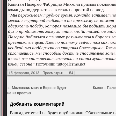
Капитан Палермо Фабрицио Микколи призвал поклонни
команды поддержать ее в столь непростой период.
“Мы переживаем трудное время. Команда занимает по
место в турнирной таблице и по-прежнему не может
одержать победу, которая позволила бы поднять мор
дух и продолжить гонку за спасение. За последние год
Палермо добивался отличных результатов и боролся за
престижные цели. Именно поэтому сейчас нам как ник
необходимо поддержка со стороны болельщиков. Тольк
сплотившись, мы способны достичь спасительно зоны.
взгляд, все критические замечания и споры лучше оста
конец сезона”.
Источник: tuttopalermo.net
15 февраля, 2013
|
Просмотры: 1 154
|
←
Малезани: матч в Вероне будет
Кьево – Пал
не из простых
Добавить комментарий
Ваш адрес email не будет опубликован.
Обязательные п