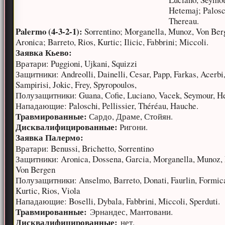
Hetemaj; Palosc
Thereau.
Palermo (4-3-2-1):
Sorrentino; Morganella, Munoz, Von Ber
Aronica; Barreto, Rios, Kurtic; Ilicic, Fabbrini; Miccoli.
Заявка Кьево:
Вратари: Puggioni, Ujkani, Squizzi
Защитники: Andreolli, Dainelli, Cesar, Papp, Farkas, Acerbi
Sampirisi, Jokic, Frey, Spyropoulos,
Полузащитники: Guana, Cofie, Luciano, Vacek, Seymour, H
Нападающие: Paloschi, Pellissier, Théréau, Hauche.
Травмированные:
Сардо, Драме, Стойян.
Дисквалифицированные:
Ригони.
Заявка Палермо:
Вратари: Benussi, Brichetto, Sorrentino
Защитники: Aronica, Dossena, Garcia, Morganella, Munoz, 
Von Bergen
Полузащитники: Anselmo, Barreto, Donati, Faurlin, Formica,
Kurtic, Rios, Viola
Нападающие: Boselli, Dybala, Fabbrini, Miccoli, Sperduti.
Травмированные:
Эрнандес, Мантовани.
Дисквалифицированные:
нет.