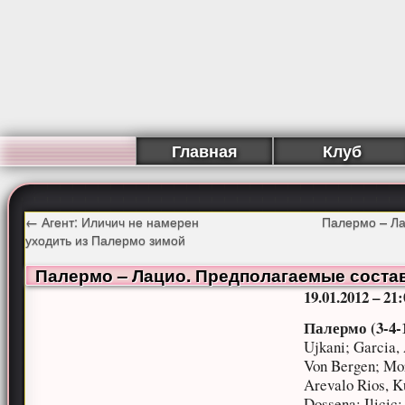
Главная
Клуб
←
Агент: Иличич не намерен
Палермо – Ла
уходить из Палермо зимой
Палермо – Лацио. Предполагаемые соста
19.01.2012 – 21
Палермо (3-4-1
Ujkani; Garcia,
Von Bergen; Mor
Arevalo Rios, Ku
Dossena; Ilicic;