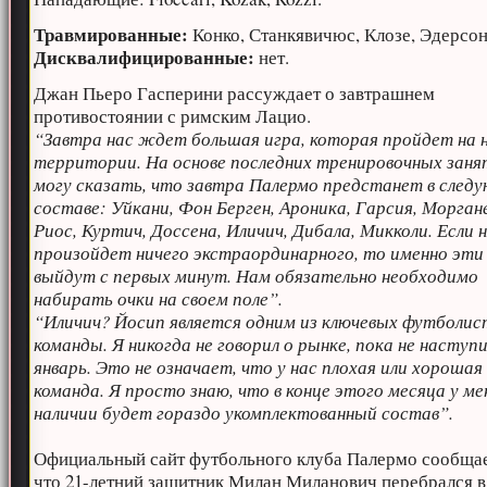
Травмированные:
Конко, Станкявичюс, Клозе, Эдерсон
Дисквалифицированные:
нет.
Джан Пьеро Гасперини рассуждает о завтрашнем
противостоянии с римским Лацио.
“Завтра нас ждет большая игра, которая пройдет на 
территории. На основе последних тренировочных заня
могу сказать, что завтра Палермо предстанет в след
составе: Уйкани, Фон Берген, Ароника, Гарсия, Моргане
Риос, Куртич, Доссена, Иличич, Дибала, Микколи. Если 
произойдет ничего экстраординарного, то именно эти
выйдут с первых минут. Нам обязательно необходимо
набирать очки на своем поле”.
“Иличич? Йосип является одним из ключевых футболис
команды. Я никогда не говорил о рынке, пока не наступ
январь. Это не означает, что у нас плохая или хорошая
команда. Я просто знаю, что в конце этого месяца у ме
наличии будет гораздо укомплектованный состав”.
Официальный сайт футбольного клуба Палермо сообщае
что 21-летний защитник Милан Миланович перебрался в