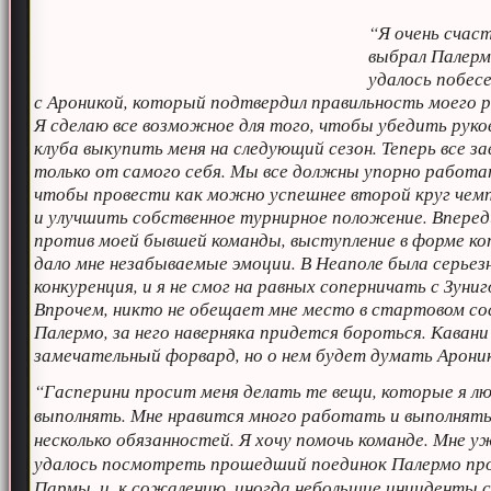
“Я очень счаст
выбрал Палерм
удалось побес
с Ароникой, который подтвердил правильность моего 
Я сделаю все возможное для того, чтобы убедить рук
клуба выкупить меня на следующий сезон. Теперь все з
только от самого себя. Мы все должны упорно работа
чтобы провести как можно успешнее второй круг чем
и улучшить собственное турнирное положение. Впере
против моей бывшей команды, выступление в форме к
дало мне незабываемые эмоции. В Неаполе была серьез
конкуренция, и я не смог на равных соперничать с Зуниг
Впрочем, никто не обещает мне место в стартовом со
Палермо, за него наверняка придется бороться. Каван
замечательный форвард, но о нем будет думать Арони
“Гасперини просит меня делать те вещи, которые я л
выполнять. Мне нравится много работать и выполнят
несколько обязанностей. Я хочу помочь команде. Мне у
удалось посмотреть прошедший поединок Палермо пр
Пармы, и, к сожалению, иногда небольшие инциденты 