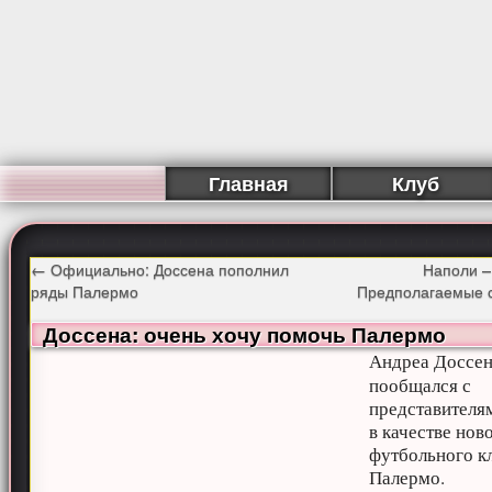
Главная
Клуб
←
Официально: Доссена пополнил
Наполи –
ряды Палермо
Предполагаемые 
Доссена: очень хочу помочь Палермо
Андреа Доссе
пообщался с
представител
в качестве нов
футбольного к
Палермо.