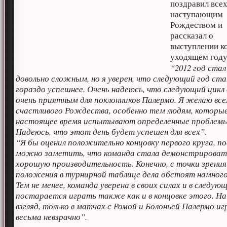
поздравил всех
наступающим
Рождеством и
рассказал о
выступлении к
уходящем году
“2012 год стал
довольно сложным, но я уверен, что следующий год ст
гораздо успешнее. Очень надеюсь, что следующий цикл
очень приятным для поклонников Палермо. Я желаю вс
счастливого Рождества, особенно тем людям, которые
настоящее время испытывают определенные проблемы
Надеюсь, что этот день будет успешен для всех”.
“Я бы оценил положительно концовку первого круга, по
можно заметить, что команда стала демонстрироват
хорошую производительность. Конечно, с точки зрения
положения в турнирной таблице дела обстоят намног
Тем не менее, команда уверена в своих силах и в следую
постарается играть также как и в концовке этого. На
взгляд, только в матчах с Ромой и Болоньей Палермо иг
весьма невзрачно”.