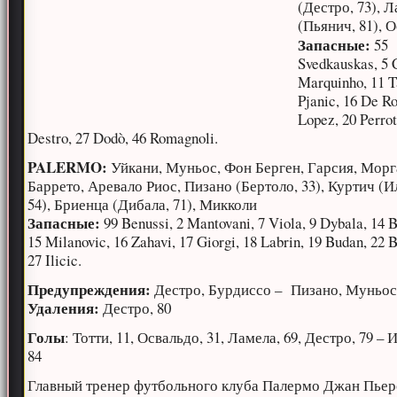
(Дестро, 73), 
(Пьянич, 81), 
Запасные:
55
Svedkauskas, 5 
Marquinho, 11 T
Pjanic, 16 De Ro
Lopez, 20 Perrot
Destro, 27 Dodò, 46 Romagnoli.
PALERMO:
Уйкани, Муньос, Фон Берген, Гарсия, Морг
Баррето, Аревало Риос, Пизано (Бертоло, 33), Куртич (И
54), Бриенца (Дибала, 71), Микколи
Запасные:
99 Benussi, 2 Mantovani, 7 Viola, 9 Dybala, 14 B
15 Milanovic, 16 Zahavi, 17 Giorgi, 18 Labrin, 19 Budan, 22 B
27 Ilicic.
Предупреждения:
Дестро, Бурдиссо – Пизано, Муньо
Удаления:
Дестро, 80
Голы
: Тотти, 11, Освальдо, 31, Ламела, 69, Дестро, 79 – 
84
Главный тренер футбольного клуба Палермо Джан Пьер