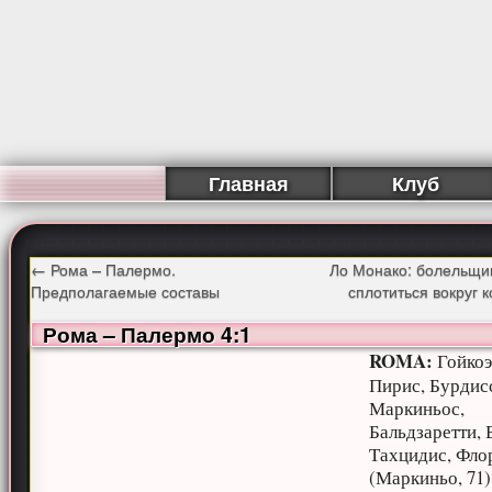
Главная
Клуб
←
Рома – Палермо.
Ло Монако: болельщи
Предполагаемые составы
сплотиться вокруг
Рома – Палермо 4:1
ROMA:
Гойкоэ
Пирис, Бурдис
Маркиньос,
Бальдзаретти, 
Тахцидис, Фло
(Маркиньо, 71)