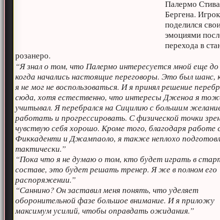
Палермо Стив
Бергена. Игро
поделился сво
эмоциями посл
перехода в ста
розанеро.
“Я знал о том, что Палермо интересуется мной еще до
когда начались настоящие переговоры. Это был шанс,
я не мог не воспользоваться. И я принял решение переб
сюда, хотя естественно, что интересы Дженоа я тож
учитывал. Я перебрался на Сицилию с большим желани
работать и прогрессировать. С физической точки зрен
чувствую себя хорошо. Кроме того, благодаря работе 
Фиккаденти и Джампаоло, я также неплохо подготов
тактически.”
“Пока что я не думаю о том, кто будет играть в ста
составе, это будет решать тренер. Я же в полном его
распоряжении.”
“Саннино? Он заставил меня понять, что уделяет
оборонительной фазе большое внимание. И я приложу
максимум усилий, чтобы оправдать ожидания.”