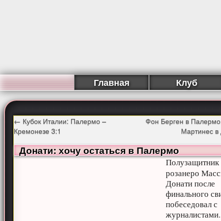
Главная
Клуб
←
Кубок Италии: Палермо –
Фон Берген в Палермо
Кремонезе 3:1
Мартинес в
Донати: хочу остаться в Палермо
Полузащитник
розанеро Мас
Донати после
финального св
побеседовал с
журналистам