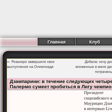
Главная
Клуб
←
Розанеро завершили свои
Дибала: хочу док
выступления на Олимпиаде
вложенные в меня де
потрачены
Дзампарини: в течение следующих четыре
Палермо сумеет пробиться в Лигу чемпи
Президент
сицилийского 
Маурицио Дза
в интервью Live