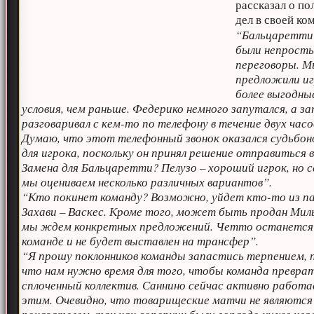
рассказал о п
дел в своей ко
“Бальцаретти
были непрост
переговоры. 
предложили иг
более выгодны
условия, чем раньше. Федерико немного запутался, а з
разговаривал с кем-то по телефону в течение двух часо
Думаю, что этот телефонный звонок оказался судьбо
для игрока, поскольку он принял решение отправиться в
Замена для Бальцаретти? Пелузо – хороший игрок, но 
мы оцениваем несколько различных вариантов”.
“Кто покинет команду? Возможно, уйдет кто-то из п
Захави – Васкес. Кроме того, может быть продан Миль
мы ждем конкретных предложений. Четто останется
команде и не будет выставлен на трансфер”.
“Я прошу поклонников команды запастись терпением,
что нам нужно время для того, чтобы команда преврат
сплоченный коллектив. Саннино сейчас активно работа
этим. Очевидно, что товарищеские матчи не являются