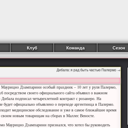
Клуб
Команда
Сезон
Дибала: я рад быть частью Палермо
→
ля Маурицио Дзампарини особый праздник – 10 лет у руля Палермо,
б посредством своего официального сайта объявил о важном
 Дибала подписал четырехлетний контракт с розанеро. На
е будет официально объявлено о переходе аргентинца в Палермо.
оходит медицинское обследование и уже в самое ближайшее время
 своим новым товарищам на сборах в Маллес Веносте.
мо Маурицио Дзампарини признался, что хотел бы руководить