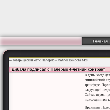
Главная
←
Товарищеский матч: Палермо – Маллес Веноста 14:0
Дибала подписал с Палермо 4-летний контракт
В день, когда д
сицилийский клу
трансфере.
Пауло
следующей недел
Сейчас игрок пр
присоединится к
Президент Палер