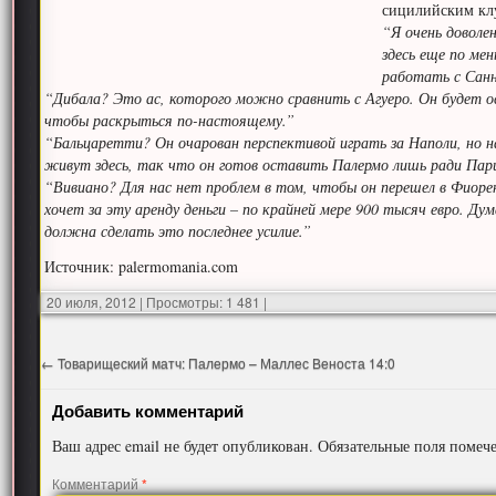
сицилийским клу
“Я очень доволе
здесь еще по ме
работать с Санн
“Дибала? Это ас, которого можно сравнить с Агуеро. Он будет ос
чтобы раскрыться по-настоящему.”
“Бальцаретти? Он очарован перспективой играть за Наполи, но на
живут здесь, так что он готов оставить Палермо лишь ради Пар
“Вивиано? Для нас нет проблем в том, чтобы он перешел в Фиоре
хочет за эту аренду деньги – по крайней мере 900 тысяч евро. Д
должна сделать это последнее усилие.”
Источник: palermomania.com
20 июля, 2012
|
Просмотры: 1 481
|
←
Товарищеский матч: Палермо – Маллес Веноста 14:0
Добавить комментарий
Ваш адрес email не будет опубликован.
Обязательные поля поме
Комментарий
*