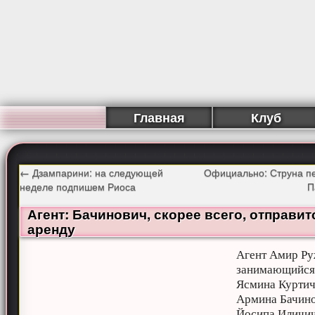
Главная
Клуб
←
Дзампарини: на следующей
Официально: Струна пе
неделе подпишем Риоса
П
Агент: Бачинович, скорее всего, отправит
аренду
Агент Амир Ру
занимающийся
Ясмина Куртич
Армина Бачино
Йосипа Иличич