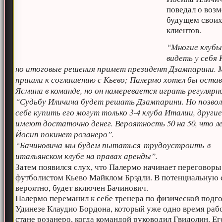
поведал о воз
будущем свои
клиентов.
“Многие клуб
видеть у себя 
но итоговые решения примет президент Дзампарини.
пришли к соглашению с Кьево; Палермо хотел бы оста
Ясмина в команде, но он намеревается играть регулярн
“Судьбу Иличича будет решать Дзампарини. Но позво
себе купить его могут только 3-4 клуба Италии, другие
имеют достаточно денег. Вероятность 50 на 50, что 
Йосип покинет розанеро”.
“Бачиновича мы будем пытаться трудоустроить в
итальянском клубе на правах аренды”.
Затем появился слух, что Палермо начинает переговоры
футболистом Кьево Майклом Брэдли. В потенциальную 
вероятно, будет включен Бачинович.
Палермо переманил к себе тренера по физической подг
Удинезе Клаудио Бордона, который уже одно время рабо
стане розанеро, когда командой руководил Гвидолин. Ег