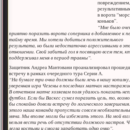
повреждением
результативны
в ворота “мор
коньков”.
“Мне было оче
приятно поразить ворота соперника в добавленное к п
тайму время. Мы хотели добиться положительного
результата, но были недостаточно агрессивными в эт
отношении. Свой забитый гол я посвящаю всем тем, к
поддерживал меня в период травмы”.
Защитник Андреа Мантовани проанализировал проше
встречу в рамках очередного тура Серии А.
“На бумаге три очка должны были лечь в нашу копилку,
уверенная игра Чезены в последних матчах насторажив
В отчетном матче хозяевам поля удалось показать не
футбол. Если бы Васкес сумел поразить цель, то, возм
бы спокойно довели встречу до логического завершения
этого наша команда пропустили совсем необязательны
мяча. Мы вполне могли бы избежать этого. На мой взгл
нельзя вести речь об отсутствии должного настроя. Ч
легла костьми и смогла заработать одно очко”.