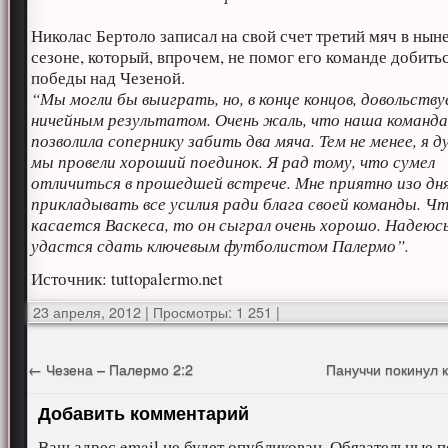
Николас Бертоло записал на свой счет третий мяч в ны
сезоне, который, впрочем, не помог его команде добить
победы над Чезеной.
“Мы могли бы выиграть, но, в конце концов, довольств
ничейным результатом. Очень жаль, что наша команд
позволила сопернику забить два мяча. Тем не менее, я д
мы провели хороший поединок. Я рад тому, что сумел
отличиться в прошедшей встрече. Мне приятно изо дня
прикладывать все усилия ради блага своей команды. Ч
касается Васкеса, то он сыграл очень хорошо. Надеюсь
удастся сдать ключевым футболистом Палермо”.
Источник: tuttopalermo.net
23 апреля, 2012
|
Просмотры: 1 251
|
←
Чезена – Палермо 2:2
Пануччи покинул 
Добавить комментарий
Ваш адрес email не будет опубликован.
Обязательные п