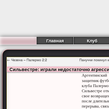
Главная
Клуб
←
Чезена – Палермо 2:2
Пануччи покинул 
Сильвестре: играли недостаточно агресс
Аргентинский
защитник футб
клуба Палермо
Сильвестре от
свое возвраще
после длитель
перерыва, связ