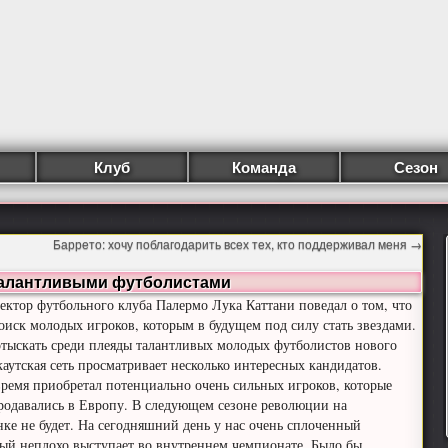
Клуб
Команда
Сезон
Баррето: хочу поблагодарить всех тех, кто поддерживал меня
→
 талантливыми футболистами
ктор футбольного клуба Палермо Лука Каттани поведал о том, что
оиск молодых игроков, которым в будущем под силу стать звездами.
отыскать среди плеяды талантливых молодых футболистов нового
каутская сеть просматривает несколько интересных кандидатов.
время приобретал потенциально очень сильных игроков, которые
родавались в Европу. В следующем сезоне революции на
ке не будет. На сегодняшний день у нас очень сплоченный
рый неплохо выступает во внутреннем чемпионате. Было бы