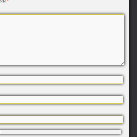
*
чены