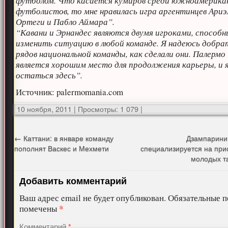
футболом. Что касается кумиров среди южноамерика
футболистов, то мне нравилась игра аргентинцев Ариэ
Ортеги и Пабло Аймара”.
“Кавани и Эрнандес являются двумя игроками, способ
изменить ситуацию в любой команде. Я надеюсь добра
рядов национальной команды, как сделали они. Палермо
является хорошим место для продолжения карьеры, и я
остаться здесь”.
Источник: palermomania.com
10 ноября, 2011
|
Просмотры: 1 079
|
←
Каттани: в январе команду
Дзампарини
пополнят Васкес и Мехмети
специализируется на при
молодых т
Добавить комментарий
Ваш адрес email не будет опубликован.
Обязательные п
*
помечены
Комментарий
*