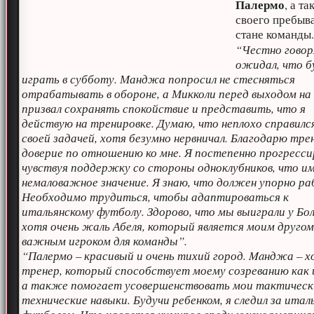
Палермо
, а та
своего пребыв
стане команды
“Честно говоря
ожидал, что б
играть в субботу. Манджа попросил не стесняться
отрабатывать в обороне, а Микколи перед выходом на
призвал сохранять спокойствие и представить, что я
действую на тренировке. Думаю, что неплохо справилс
своей задачей, хотя безумно нервничал. Благодарю тре
доверие по отношению ко мне. Я постепенно прогресси
чувствуя поддержку со стороны одноклубников, что и
немаловажное значение. Я знаю, что должен упорно р
Необходимо трудиться, чтобы адаптироваться к
итальянскому футболу. Здорово, что мы выиграли у Бол
хотя очень жаль Абеля, который является моим другом
важным игроком для команды”.
“Палермо – красивый и очень тихий город. Maнджа – 
тренер, который способствует моему созреванию как 
а также помогает усовершенствовать мои тактическ
технические навыки. Будучи ребенком, я следил за ита