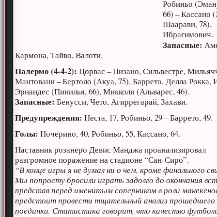
Робиньо (Эман
66) – Кассано 
Шаарави, 78),
Ибрагимович.
Запасные:
Аме
Кармона, Тайво, Валоти.
Палермо (4-4-2):
Цорвас – Пизано, Сильвестре, Мильяч
Мантовани – Бертоло (Акуа, 75), Баррето, Делла Рокка, 
Эрнандес (Пинилья, 66), Микколи (Альварес, 46).
Запасные:
Бенусси, Чето, Агиррегарай, Захави.
Предупреждения:
Неста, 17, Робиньо, 29 – Баррето, 49.
Голы:
Ночерино, 40, Робиньо, 55, Кассано, 64.
Наставник розанеро Девис Манджа проанализировал
разгромное поражение на стадионе “Сан-Сиро”.
“В конце игры я не думал ни о чем, кроме финального св
Мы попросту бросили играть задолго до окончания вст
представ перед именитым соперником в роли манекено
предстоит провести тщательный анализ прошедшего
поединка. Статистика говорит, что качество футбола