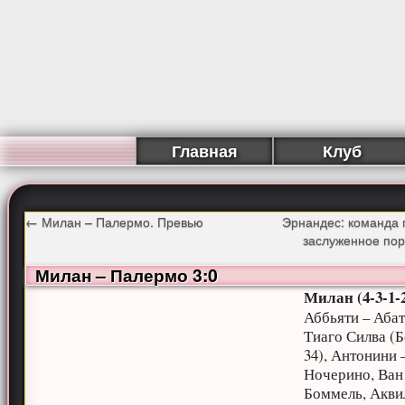
Главная
Клуб
←
Милан – Палермо. Превью
Эрнандес: команда 
заслуженное по
Милан – Палермо 3:0
Милан (4-3-1-2
Аббьяти – Абат
Тиаго Силва (Б
34), Антонини 
Ночерино, Ван
Боммель, Акви