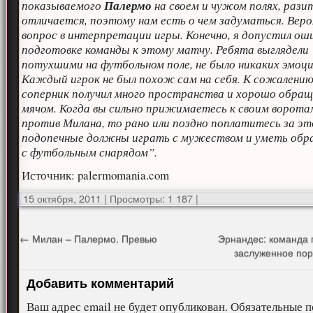
показываемого
Палермо
на своем и чужом полях, рази
отличается, поэтому нам есть о чем задуматься. Веро
вопрос в интерпретации игры. Конечно, я допустил ош
подготовке команды к этому матчу. Ребята выглядели
потухшими на футбольном поле, не было никаких эмоци
Каждый игрок не был похож сам на себя. К сожалению
соперник получил много пространства и хорошо обращ
мячом. Когда вы сильно прижимаетесь к своим воротам
против Милана, то рано или поздно поплатитесь за эт
подопечные должны играть с мужеством и уметь об
с футбольным снарядом”.
Источник: palermomania.com
15 октября, 2011
|
Просмотры: 1 187
|
←
Милан – Палермо. Превью
Эрнандес: команда 
заслуженное по
Добавить комментарий
Ваш адрес email не будет опубликован.
Обязательные п