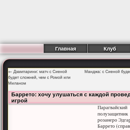
Главная
Клуб
←
Дзампарини: матч с Сиеной
Манджа: с Сиеной буде
будет сложней, чем с Ромой или
Миланом
Баррето: хочу улушаться с каждой прове
игрой
Парагвайский
полузащитник
розанеро Эдга
Баррето (справ