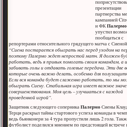
поприсутствов
презентации
партнерства м
кампанией Citro
Палермо
и ФК
упустил возмо
пообщаться с
репортерами относительного грядущего матча с Сиеной
“Сиена постарается обыграть нас перед уходом на пе
поэтому Палермо ждет непростой матч. Я должен бу
работать, ведь я привык помогать своим командам, а 
забивать голы и отдавать голевые передачи. Эти две 
которые очень важно делать, особенно для полузащит
Если вся команда будет слаженно работать, то мы м
обыграть Сиену. Стабильная игра имеет важное значе
совершенствования. Моя цель – улучшаться с каждой
проведенной игрой”.
Палермо
Защитник следующего соперника
Сиены Клау
Терци раскрыл тайны стартового успеха команды в чемп
ведь бьянконери за 4 тура пропустили лишь 2 гола. Такж
футболист поделился мнением по предстоящей встрече 