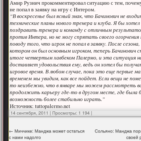
Амир Рузнич прокомментировал ситуацию с тем, почем
не попал в заявку на игру с Интером.
“В воскресенье был ясный знак, что Бачинович не входи
технические планы нового тренера и клуба. Я бы хотел
поздравить тренера и команду с отличным результат
против Интера, но не могу спрятать своего огорчения
поводу того, что игрок не попал в заявку. После сезона, 
котором он был основным игроком, теперь Бачинович с
итоге четвертым хавбеком Палермо, и эта ситуация н
доставляет удовольствия ему, ведь он хотел бы получ
игровое время. В любом случае, пока это еще первые ма
временем мы увидим, как все пойдет. Если вещи не пом
то неизбежно, что в январе мы можем рассмотреть 
продолжить карьеру где-то в другом месте, где была 
возможность более стабильно играть.”
Источник: tuttopalermo.net
14 сентября, 2011
|
Просмотры: 1 194
|
←
Миччике: Манджа может остаться
Сольяно: Манджа пор
с нами надолго
своей 