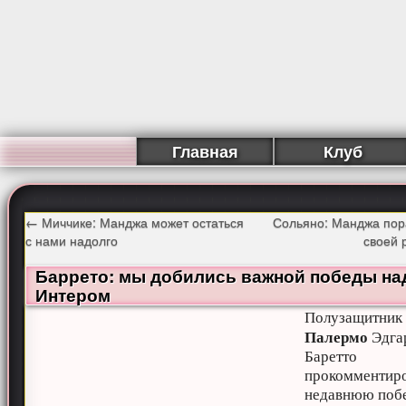
Главная
Клуб
←
Миччике: Манджа может остаться
Сольяно: Манджа пор
с нами надолго
своей 
Баррето: мы добились важной победы на
Интером
Полузащитник
Палермо
Эдга
Баретто
прокомментир
недавнюю поб