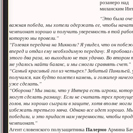
розанеро над
миланским Инт
“Это была оче
важная победа, мы хотели одержать ее, чтобы начат
чемпионат хорошо и получить уверенность в той рабо
которую мы провели.”
“Голевая передача на Микколи? Я увидел, что он побеж
вперед и отдал ему необходимую передачу. Я пробовал
этого два раза, но выходило не так удачно. Во втором
ме удалось найти баланс, и мы смогли сравнять счет.”
“Самый красивый гол из четырех? Забитый Пинильей, 
получился, как будто полетел камень, и голкипер ничего
уже сделать.”
“Оборона? Мы знали, что у Интера есть игроки, кото
могут сделать разницу. Если не считать трех пропущ
голов, мы хорошо сыграли в защите, хотя вполне могли
избежать третьего мяча. Однако все идет хорошо. М
победили, и это придаст нам уверенности, чтобы пр
чемпионат.”
Палермо
Агент словенского полузащитника
Армина Ба