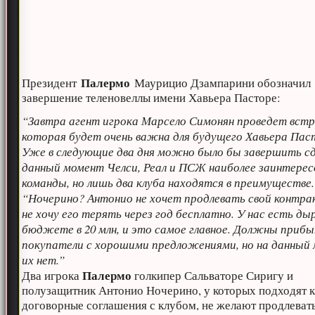
Палермо
Президент
Маурицио Дзампарини обозначил
завершение теленовеллы имени Хавьера Пасторе:
“Завтра агент игрока Марсело Симонян проведет встр
которая будет очень важна для будущего Хавьера Пас
Уже в следующие два дня можно было бы завершить сд
данный момент Челси, Реал и ПСЖ наиболее заинтере
команды, но лишь два клуба находятся в преимуществе.
“Ночерино? Антонио не хочет продлевать свой контрак
не хочу его терять через год бесплатно. У нас есть ды
бюджете в 20 млн, и это самое главное. Должны приб
покупатели с хорошими предложениями, но на данный
их нет.”
Палермо
Два игрока
голкипер Сальваторе Сиригу и
полузащитник Антонио Ночерино, у которых подходят к
договорные соглашения с клубом, не желают продлеват