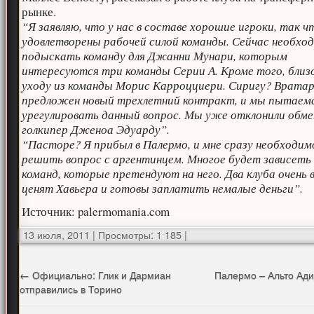
рынке.
“Я заявляю, что у нас в составе хорошие игроки, так 
удовлетворены рабочей силой команды. Сейчас необхо
подыскать команду для Джанни Мунари, которым
интересуются три команды Серии А. Кроме того, близо
уходу из команды Морис Карроцциери. Сиригу? Врата
предложен новый трехлетний контракт, и мы пытаем
урегулировать данный вопрос. Мы уже отклонили обме
голкипер Дженоа Эдуарду”.
“Пасторе? Я прибыл в Палермо, и мне сразу необходим
решить вопрос с аргентинцем. Многое будет зависеть
команд, которые претендуют на него. Два клуба очень 
ценят Хавьера и готовы заплатить немалые деньги”.
Источник: palermomania.com
13 июля, 2011
|
Просмотры: 1 185
|
←
Официально: Глик и Дармиан
Палермо – Альто Ад
отправились в Торино