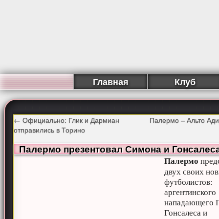
Главная
Клуб
←
Официально: Глик и Дармиан
Палермо – Альто Ад
отправились в Торино
Палермо презентовал Симона и Гонсалес
Палермо
пред
двух своих но
футболистов:
аргентинского
нападающего 
Гонсалеса и