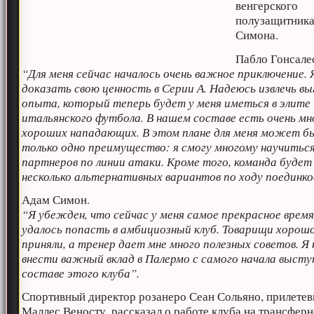
венгерского
полузащитник
Симона.
Пабло Гонсале
“Для меня сейчас началось очень важное приключение. 
доказать свою ценность в Серии А. Надеюсь извлечь вы
опыта, который теперь будет у меня иметься в элите
итальянского футбола. В нашем составе есть очень мн
хороших нападающих. В этом плане для меня может б
только одно преимущество: я смогу многому научиться
партнеров по линии атаки. Кроме того, команда буде
несколько альтернативных вариантов по ходу поединко
Адам Симон.
“Я убежден, что сейчас у меня самое прекрасное время
удалось попасть в амбициозный клуб. Товарищи хорош
приняли, а тренер дает мне много полезных советов. Я
внести важный вклад в Палермо с самого начала высту
составе этого клуба”.
Спортивный директор розанеро Сеан Сольяно, прилете
Маллес Веносту, рассказал о работе клуба на трансфер