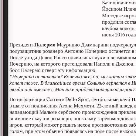
Бачиновичем и
Йосипом Илич
Молодые игро
продлили согл
клубом вплоть 
июня 2016 года
Палермо
Президент
Маурицио Дзампарини подчеркнул,
полузащитник розанеро Антонио Ночерино останется в 
После ухода Делио Росси появились слухи о возможном
Ночерино, на которого претендовали Наполи и Дженоа,
босс Палермо отверг эту информацию.
“Ночерино останется? Конечно же, да, мы хотим этого
хочет тоже. В ближайшее время Сольяно вернется в И
тогда они вместе с Миччике продлят контракт игроку
П
По информации Corriere Dello Sport, футбольный клуб
в шаге от подписания Агона Мехмети. 22-летний шведс
нападающий Мальме сербского происхождения привле
внимание скаутов розанеро, поскольку зарекомендовал с
игрок, который может решить исход противостояния за
голом, при этом обычно появляясь на поле после выхода