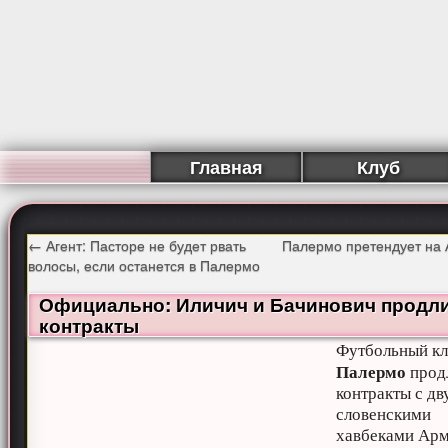
Главная
Клуб
←
Агент: Пасторе не будет рвать
Палермо претендует на 
волосы, если останется в Палермо
Официально: Иличич и Бачинович продл
контракты
Футбольный к
Палермо
прод
контракты с дв
словенскими
хавбеками Ар